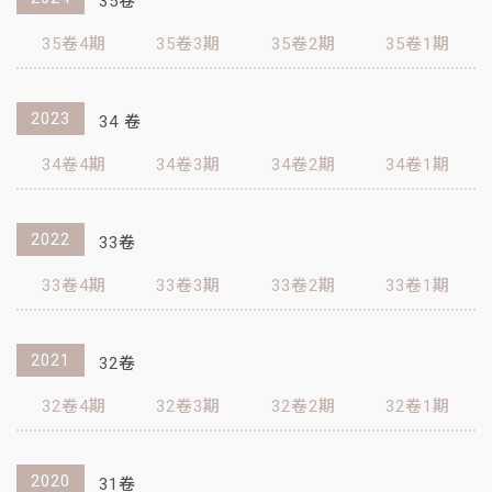
35卷
35卷4期
35卷3期
35卷2期
35卷1期
2023
34 卷
34卷4期
34卷3期
34卷2期
34卷1期
2022
33卷
33卷4期
33卷3期
33卷2期
33卷1期
2021
32卷
32卷4期
32卷3期
32卷2期
32卷1期
2020
31卷