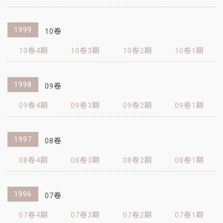
1999
10卷
10卷4期
10卷3期
10卷2期
10卷1期
1998
09卷
09卷4期
09卷3期
09卷2期
09卷1期
1997
08卷
08卷4期
08卷3期
08卷2期
08卷1期
1996
07卷
07卷4期
07卷3期
07卷2期
07卷1期