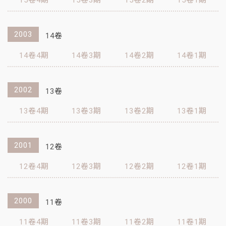
15卷4期
15卷3期
15卷2期
15卷1期
2003
14卷
14卷4期
14卷3期
14卷2期
14卷1期
2002
13卷
13卷4期
13卷3期
13卷2期
13卷1期
2001
12卷
12卷4期
12卷3期
12卷2期
12卷1期
2000
11卷
11卷4期
11卷3期
11卷2期
11卷1期