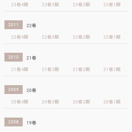
23卷4期
23卷3期
23卷2期
23卷1期
2011
22卷
22卷4期
22卷3期
22卷2期
22卷1期
2010
21卷
21卷4期
21卷3期
21卷2期
21卷1期
2009
20卷
20卷4期
20卷3期
20卷2期
20卷1期
2008
19卷