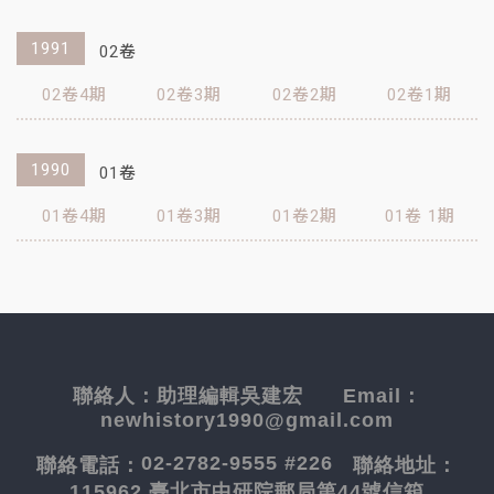
1991
02卷
02卷4期
02卷3期
02卷2期
02卷1期
1990
01卷
01卷4期
01卷3期
01卷2期
01卷 1期
聯絡人：
助理編輯吳建宏
Email：
newhistory1990@gmail.com
02-2782-9555 #226
聯絡電話：
聯絡地址：
115962 臺北市中研院郵局第44號信箱