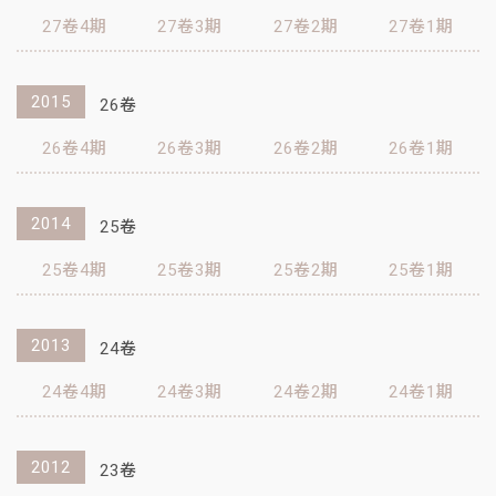
27卷4期
27卷3期
27卷2期
27卷1期
2015
26卷
26卷4期
26卷3期
26卷2期
26卷1期
2014
25卷
25卷4期
25卷3期
25卷2期
25卷1期
2013
24卷
24卷4期
24卷3期
24卷2期
24卷1期
2012
23卷