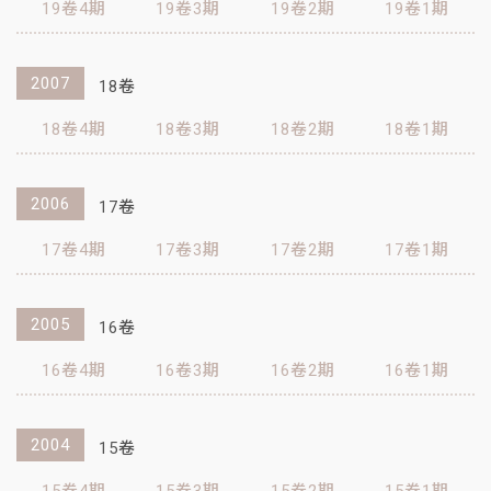
19卷4期
19卷3期
19卷2期
19卷1期
2007
18卷
18卷4期
18卷3期
18卷2期
18卷1期
2006
17卷
17卷4期
17卷3期
17卷2期
17卷1期
2005
16卷
16卷4期
16卷3期
16卷2期
16卷1期
2004
15卷