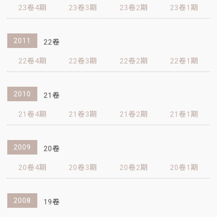
23卷4期
23卷3期
23卷2期
23卷1期
2011
22卷
22卷4期
22卷3期
22卷2期
22卷1期
2010
21卷
21卷4期
21卷3期
21卷2期
21卷1期
2009
20卷
20卷4期
20卷3期
20卷2期
20卷1期
2008
19卷