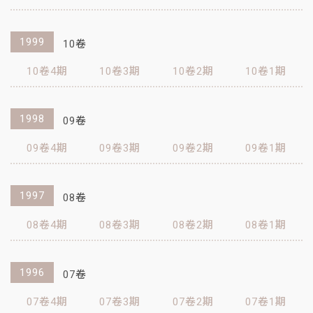
1999
10卷
10卷4期
10卷3期
10卷2期
10卷1期
1998
09卷
09卷4期
09卷3期
09卷2期
09卷1期
1997
08卷
08卷4期
08卷3期
08卷2期
08卷1期
1996
07卷
07卷4期
07卷3期
07卷2期
07卷1期