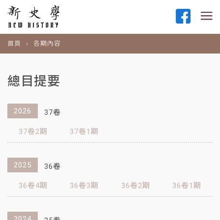
首頁
各期內容
總目提要
2026
37卷
37卷2期
37卷1期
2025
36卷
36卷4期
36卷3期
36卷2期
36卷1期
2024