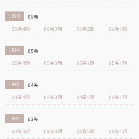
1995
06卷
06卷4期
06卷3期
06卷2期
06卷1期
1994
05卷
05卷4期
05卷3期
05卷2期
05卷1期
1993
04卷
04卷4期
04卷3期
04卷2期
04卷1期
1992
03卷
03卷4期
03卷3期
03卷2期
03卷1期