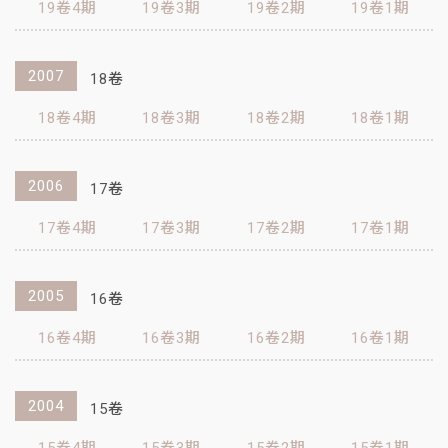
19卷4期
19卷3期
19卷2期
19卷1期
2007
18卷
18卷4期
18卷3期
18卷2期
18卷1期
2006
17卷
17卷4期
17卷3期
17卷2期
17卷1期
2005
16卷
16卷4期
16卷3期
16卷2期
16卷1期
2004
15卷