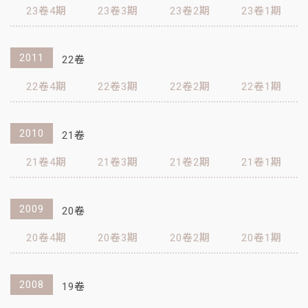
23卷4期
23卷3期
23卷2期
23卷1期
2011
22卷
22卷4期
22卷3期
22卷2期
22卷1期
2010
21卷
21卷4期
21卷3期
21卷2期
21卷1期
2009
20卷
20卷4期
20卷3期
20卷2期
20卷1期
2008
19卷