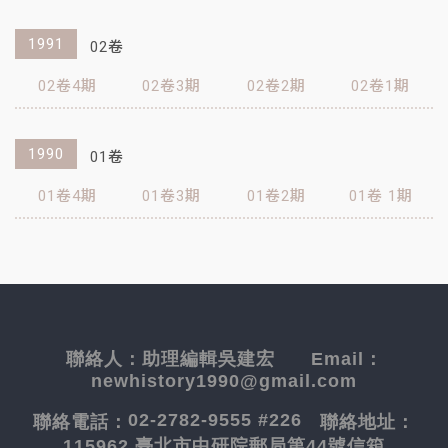
1991
02卷
02卷4期
02卷3期
02卷2期
02卷1期
1990
01卷
01卷4期
01卷3期
01卷2期
01卷 1期
聯絡人：
助理編輯吳建宏
Email：
newhistory1990@gmail.com
02-2782-9555 #226
聯絡電話：
聯絡地址：
115962 臺北市中研院郵局第44號信箱