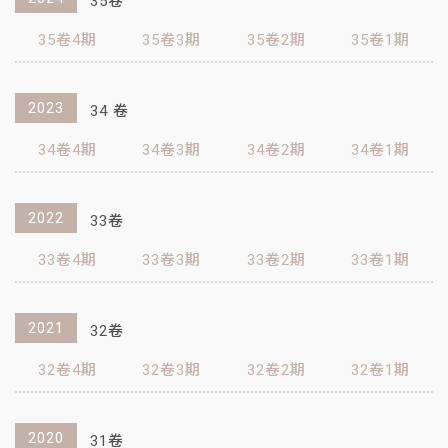
35卷
35卷4期
35卷3期
35卷2期
35卷1期
2023
34 卷
34卷4期
34卷3期
34卷2期
34卷1期
2022
33卷
33卷4期
33卷3期
33卷2期
33卷1期
2021
32卷
32卷4期
32卷3期
32卷2期
32卷1期
2020
31卷