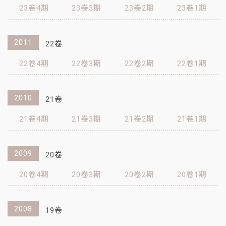
23卷4期
23卷3期
23卷2期
23卷1期
2011
22卷
22卷4期
22卷3期
22卷2期
22卷1期
2010
21卷
21卷4期
21卷3期
21卷2期
21卷1期
2009
20卷
20卷4期
20卷3期
20卷2期
20卷1期
2008
19卷