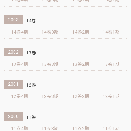
15卷4期
15卷3期
15卷2期
15卷1期
2003
14卷
14卷4期
14卷3期
14卷2期
14卷1期
2002
13卷
13卷4期
13卷3期
13卷2期
13卷1期
2001
12卷
12卷4期
12卷3期
12卷2期
12卷1期
2000
11卷
11卷4期
11卷3期
11卷2期
11卷1期