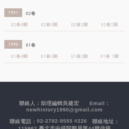
1991
02卷
02卷4期
02卷3期
02卷2期
02卷1期
1990
01卷
01卷4期
01卷3期
01卷2期
01卷 1期
聯絡人：
助理編輯吳建宏
Email：
newhistory1990@gmail.com
02-2782-9555 #226
聯絡電話：
聯絡地址：
115962 臺北市中研院郵局第44號信箱