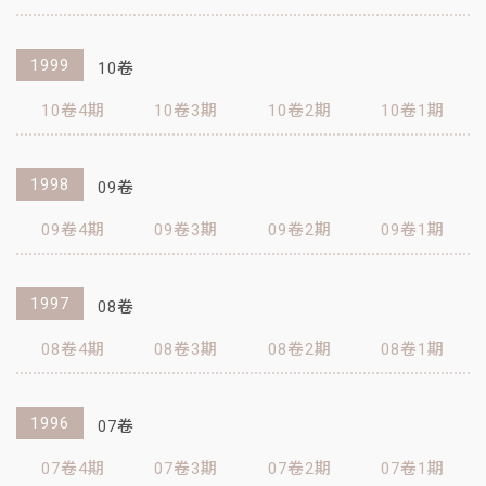
1999
10卷
10卷4期
10卷3期
10卷2期
10卷1期
1998
09卷
09卷4期
09卷3期
09卷2期
09卷1期
1997
08卷
08卷4期
08卷3期
08卷2期
08卷1期
1996
07卷
07卷4期
07卷3期
07卷2期
07卷1期