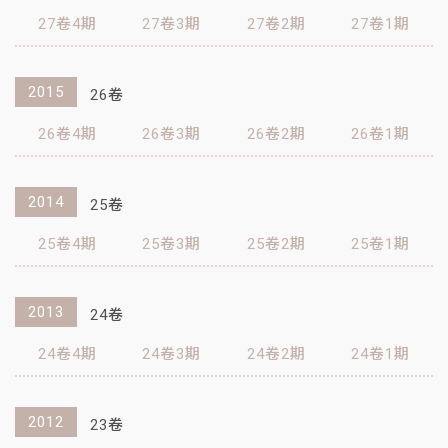
27卷4期
27卷3期
27卷2期
27卷1期
2015
26卷
26卷4期
26卷3期
26卷2期
26卷1期
2014
25卷
25卷4期
25卷3期
25卷2期
25卷1期
2013
24卷
24卷4期
24卷3期
24卷2期
24卷1期
2012
23卷