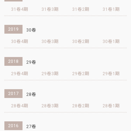
31卷4期
31卷3期
31卷2期
31卷1期
2019
30卷
30卷4期
30卷3期
30卷2期
30卷1期
2018
29卷
29卷4期
29卷3期
29卷2期
29卷1期
2017
28卷
28卷4期
28卷3期
28卷2期
28卷1期
2016
27卷