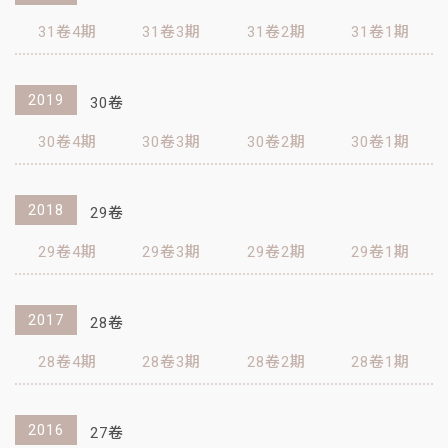
31卷4期
31卷3期
31卷2期
31卷1期
2019
30卷
30卷4期
30卷3期
30卷2期
30卷1期
2018
29卷
29卷4期
29卷3期
29卷2期
29卷1期
2017
28卷
28卷4期
28卷3期
28卷2期
28卷1期
2016
27卷