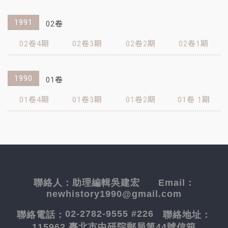
1991
02卷
02卷4期
02卷3期
02卷2期
02卷1期
1990
01卷
01卷4期
01卷3期
01卷2期
01卷 1期
聯絡人：
助理編輯吳建宏
Email：
newhistory1990@gmail.com
02-2782-9555 #226
聯絡電話：
聯絡地址：
115962 臺北市中研院郵局第44號信箱