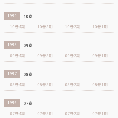
1999
10卷
10卷4期
10卷3期
10卷2期
10卷1期
1998
09卷
09卷4期
09卷3期
09卷2期
09卷1期
1997
08卷
08卷4期
08卷3期
08卷2期
08卷1期
1996
07卷
07卷4期
07卷3期
07卷2期
07卷1期