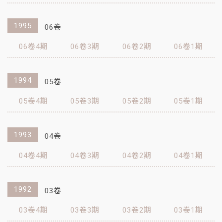
1995
06卷
06卷4期
06卷3期
06卷2期
06卷1期
1994
05卷
05卷4期
05卷3期
05卷2期
05卷1期
1993
04卷
04卷4期
04卷3期
04卷2期
04卷1期
1992
03卷
03卷4期
03卷3期
03卷2期
03卷1期