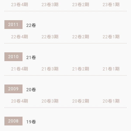
23卷4期
23卷3期
23卷2期
23卷1期
2011
22卷
22卷4期
22卷3期
22卷2期
22卷1期
2010
21卷
21卷4期
21卷3期
21卷2期
21卷1期
2009
20卷
20卷4期
20卷3期
20卷2期
20卷1期
2008
19卷