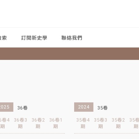
檢索
訂閱新史學
聯絡我們
2025
2024
36卷
35卷
6卷4
36卷3
36卷2
36卷1
35卷4
35卷3
35卷2
35
期
期
期
期
期
期
期
期