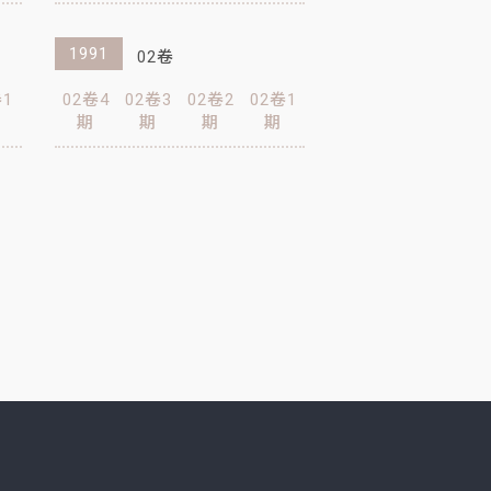
1991
02卷
卷1
02卷4
02卷3
02卷2
02卷1
期
期
期
期