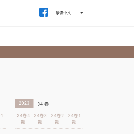
2023
34 卷
卷1
34卷4
34卷3
34卷2
34卷1
期
期
期
期