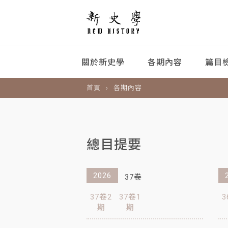
關於新史學
各期內容
篇目
首頁
各期內容
總目提要
2026
37卷
37卷2
37卷1
3
期
期