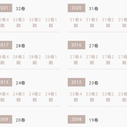
2021
2020
32卷
31卷
2卷4
32卷3
32卷2
32卷1
31卷4
31卷3
31卷2
31
期
期
期
期
期
期
期
期
2017
2016
28卷
27卷
8卷4
28卷3
28卷2
28卷1
27卷4
27卷3
27卷2
27
期
期
期
期
期
期
期
期
2013
2012
24卷
23卷
4卷4
24卷3
24卷2
24卷1
23卷4
23卷3
23卷2
23
期
期
期
期
期
期
期
期
2009
2008
20卷
19卷