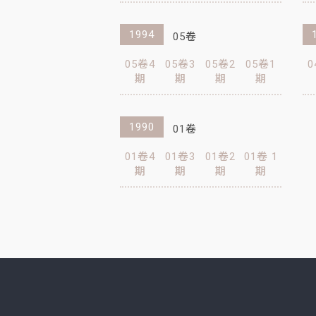
1994
05卷
05卷4
05卷3
05卷2
05卷1
0
期
期
期
期
1990
01卷
01卷4
01卷3
01卷2
01卷 1
期
期
期
期