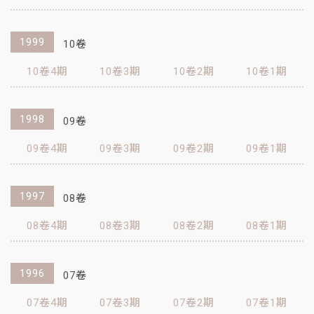
1999
10卷
10卷4期
10卷3期
10卷2期
10卷1期
1998
09卷
09卷4期
09卷3期
09卷2期
09卷1期
1997
08卷
08卷4期
08卷3期
08卷2期
08卷1期
1996
07卷
07卷4期
07卷3期
07卷2期
07卷1期