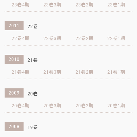
23卷4期
23卷3期
23卷2期
23卷1期
2011
22卷
22卷4期
22卷3期
22卷2期
22卷1期
2010
21卷
21卷4期
21卷3期
21卷2期
21卷1期
2009
20卷
20卷4期
20卷3期
20卷2期
20卷1期
2008
19卷