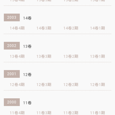
15卷4期
15卷3期
15卷2期
15卷1期
2003
14卷
14卷4期
14卷3期
14卷2期
14卷1期
2002
13卷
13卷4期
13卷3期
13卷2期
13卷1期
2001
12卷
12卷4期
12卷3期
12卷2期
12卷1期
2000
11卷
11卷4期
11卷3期
11卷2期
11卷1期