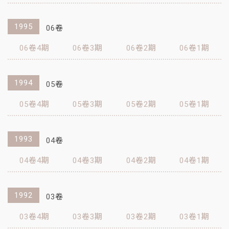
1995
06卷
06卷4期
06卷3期
06卷2期
06卷1期
1994
05卷
05卷4期
05卷3期
05卷2期
05卷1期
1993
04卷
04卷4期
04卷3期
04卷2期
04卷1期
1992
03卷
03卷4期
03卷3期
03卷2期
03卷1期