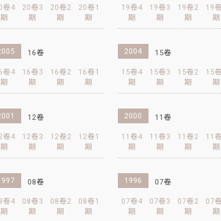
0卷4
20卷3
20卷2
20卷1
19卷4
19卷3
19卷2
19
期
期
期
期
期
期
期
期
2005
2004
16卷
15卷
6卷4
16卷3
16卷2
16卷1
15卷4
15卷3
15卷2
15
期
期
期
期
期
期
期
期
2001
2000
12卷
11卷
2卷4
12卷3
12卷2
12卷1
11卷4
11卷3
11卷2
11
期
期
期
期
期
期
期
期
1997
1996
08卷
07卷
8卷4
08卷3
08卷2
08卷1
07卷4
07卷3
07卷2
07
期
期
期
期
期
期
期
期