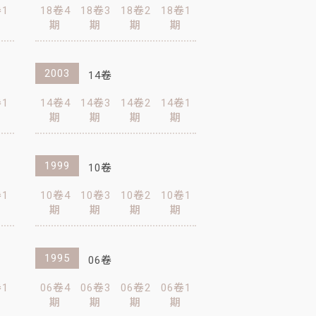
卷1
18卷4
18卷3
18卷2
18卷1
期
期
期
期
2003
14卷
卷1
14卷4
14卷3
14卷2
14卷1
期
期
期
期
1999
10卷
卷1
10卷4
10卷3
10卷2
10卷1
期
期
期
期
1995
06卷
卷1
06卷4
06卷3
06卷2
06卷1
期
期
期
期