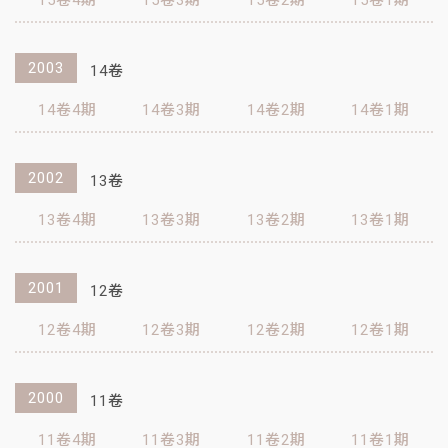
15卷4期
15卷3期
15卷2期
15卷1期
2003
14卷
14卷4期
14卷3期
14卷2期
14卷1期
2002
13卷
13卷4期
13卷3期
13卷2期
13卷1期
2001
12卷
12卷4期
12卷3期
12卷2期
12卷1期
2000
11卷
11卷4期
11卷3期
11卷2期
11卷1期