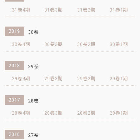
31卷4期
31卷3期
31卷2期
31卷1期
2019
30卷
30卷4期
30卷3期
30卷2期
30卷1期
2018
29卷
29卷4期
29卷3期
29卷2期
29卷1期
2017
28卷
28卷4期
28卷3期
28卷2期
28卷1期
2016
27卷