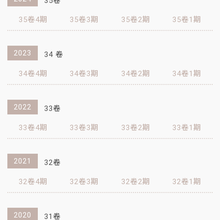
35卷
35卷4期
35卷3期
35卷2期
35卷1期
2023
34 卷
34卷4期
34卷3期
34卷2期
34卷1期
2022
33卷
33卷4期
33卷3期
33卷2期
33卷1期
2021
32卷
32卷4期
32卷3期
32卷2期
32卷1期
2020
31卷