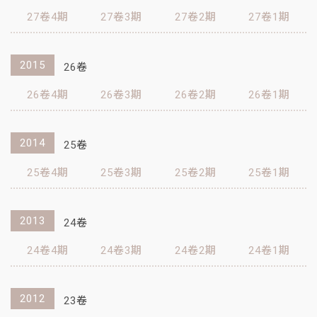
27卷4期
27卷3期
27卷2期
27卷1期
2015
26卷
26卷4期
26卷3期
26卷2期
26卷1期
2014
25卷
25卷4期
25卷3期
25卷2期
25卷1期
2013
24卷
24卷4期
24卷3期
24卷2期
24卷1期
2012
23卷