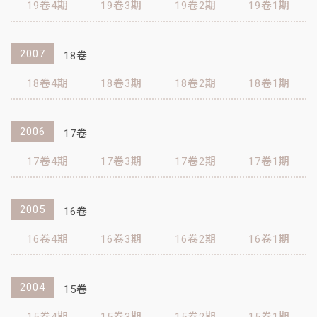
19卷4期
19卷3期
19卷2期
19卷1期
2007
18卷
18卷4期
18卷3期
18卷2期
18卷1期
2006
17卷
17卷4期
17卷3期
17卷2期
17卷1期
2005
16卷
16卷4期
16卷3期
16卷2期
16卷1期
2004
15卷