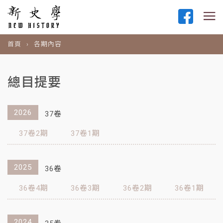
首頁
各期內容
總目提要
2026
37卷
37卷2期
37卷1期
2025
36卷
36卷4期
36卷3期
36卷2期
36卷1期
2024