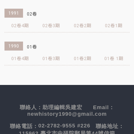
1991
02卷
02卷4期
02卷3期
02卷2期
02卷1期
1990
01卷
01卷4期
01卷3期
01卷2期
01卷 1期
聯絡人：
助理編輯吳建宏
Email：
newhistory1990@gmail.com
02-2782-9555 #226
聯絡電話：
聯絡地址：
115962 臺北市中研院郵局第44號信箱