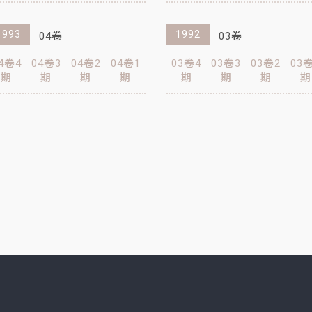
1993
1992
04卷
03卷
4卷4
04卷3
04卷2
04卷1
03卷4
03卷3
03卷2
03
期
期
期
期
期
期
期
期