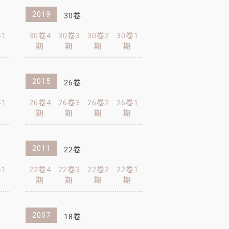
2019
30卷
卷1
30卷4
30卷3
30卷2
30卷1
期
期
期
期
2015
26卷
卷1
26卷4
26卷3
26卷2
26卷1
期
期
期
期
2011
22卷
卷1
22卷4
22卷3
22卷2
22卷1
期
期
期
期
2007
18卷