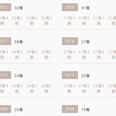
2021
2020
32卷
31卷
2卷4
32卷3
32卷2
32卷1
31卷4
31卷3
31卷2
31
期
期
期
期
期
期
期
期
2017
2016
28卷
27卷
8卷4
28卷3
28卷2
28卷1
27卷4
27卷3
27卷2
27
期
期
期
期
期
期
期
期
2013
2012
24卷
23卷
4卷4
24卷3
24卷2
24卷1
23卷4
23卷3
23卷2
23
期
期
期
期
期
期
期
期
2009
2008
20卷
19卷