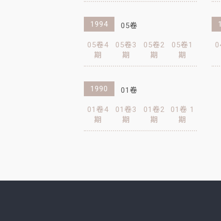
1994
05卷
05卷4
05卷3
05卷2
05卷1
0
期
期
期
期
1990
01卷
01卷4
01卷3
01卷2
01卷 1
期
期
期
期