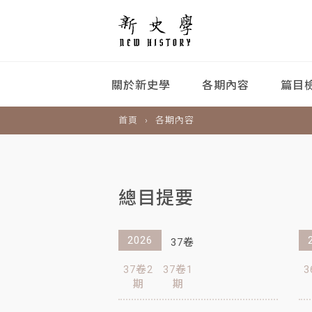
關於新史學
各期內容
篇目
首頁
各期內容
總目提要
2026
37卷
37卷2
37卷1
3
期
期