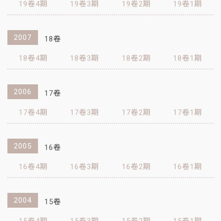
19卷4期
19卷3期
19卷2期
19卷1期
2007
18卷
18卷4期
18卷3期
18卷2期
18卷1期
2006
17卷
17卷4期
17卷3期
17卷2期
17卷1期
2005
16卷
16卷4期
16卷3期
16卷2期
16卷1期
2004
15卷