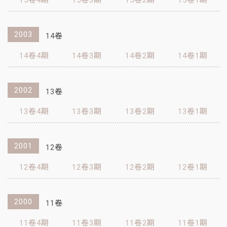
15卷4期
15卷3期
15卷2期
15卷1期
2003
14卷
14卷4期
14卷3期
14卷2期
14卷1期
2002
13卷
13卷4期
13卷3期
13卷2期
13卷1期
2001
12卷
12卷4期
12卷3期
12卷2期
12卷1期
2000
11卷
11卷4期
11卷3期
11卷2期
11卷1期