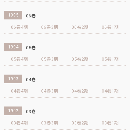
1995
06卷
06卷4期
06卷3期
06卷2期
06卷1期
1994
05卷
05卷4期
05卷3期
05卷2期
05卷1期
1993
04卷
04卷4期
04卷3期
04卷2期
04卷1期
1992
03卷
03卷4期
03卷3期
03卷2期
03卷1期