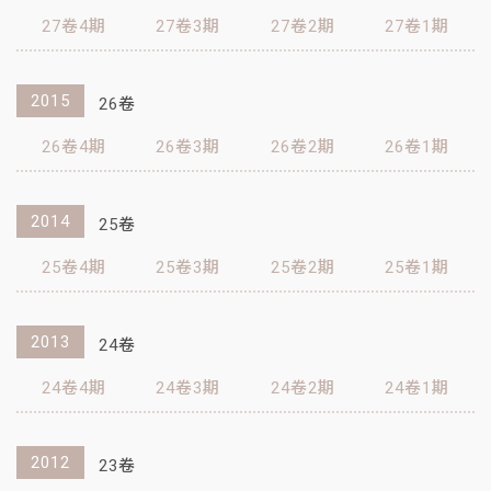
27卷4期
27卷3期
27卷2期
27卷1期
2015
26卷
26卷4期
26卷3期
26卷2期
26卷1期
2014
25卷
25卷4期
25卷3期
25卷2期
25卷1期
2013
24卷
24卷4期
24卷3期
24卷2期
24卷1期
2012
23卷