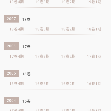
19卷4期
19卷3期
19卷2期
19卷1期
2007
18卷
18卷4期
18卷3期
18卷2期
18卷1期
2006
17卷
17卷4期
17卷3期
17卷2期
17卷1期
2005
16卷
16卷4期
16卷3期
16卷2期
16卷1期
2004
15卷