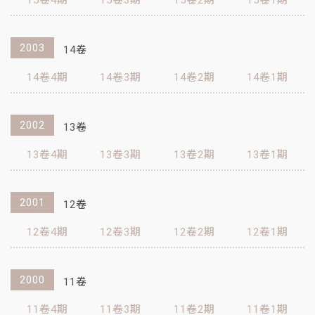
15卷4期
15卷3期
15卷2期
15卷1期
2003
14卷
14卷4期
14卷3期
14卷2期
14卷1期
2002
13卷
13卷4期
13卷3期
13卷2期
13卷1期
2001
12卷
12卷4期
12卷3期
12卷2期
12卷1期
2000
11卷
11卷4期
11卷3期
11卷2期
11卷1期