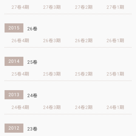
27卷4期
27卷3期
27卷2期
27卷1期
2015
26卷
26卷4期
26卷3期
26卷2期
26卷1期
2014
25卷
25卷4期
25卷3期
25卷2期
25卷1期
2013
24卷
24卷4期
24卷3期
24卷2期
24卷1期
2012
23卷