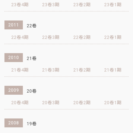
23卷4期
23卷3期
23卷2期
23卷1期
2011
22卷
22卷4期
22卷3期
22卷2期
22卷1期
2010
21卷
21卷4期
21卷3期
21卷2期
21卷1期
2009
20卷
20卷4期
20卷3期
20卷2期
20卷1期
2008
19卷