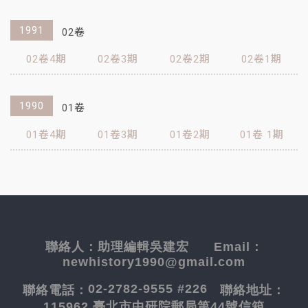
1991
02卷
02卷4期
02卷3期
02卷2期
02卷1期
1990
01卷
01卷4期
01卷3期
01卷2期
01卷 1期
聯絡人：
助理編輯吳建宏
Email：
newhistory1990@gmail.com
02-2782-9555 #226
聯絡電話：
聯絡地址：
115962 臺北市中研院郵局第44號信箱