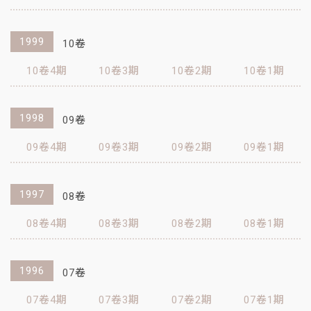
1999
10卷
10卷4期
10卷3期
10卷2期
10卷1期
1998
09卷
09卷4期
09卷3期
09卷2期
09卷1期
1997
08卷
08卷4期
08卷3期
08卷2期
08卷1期
1996
07卷
07卷4期
07卷3期
07卷2期
07卷1期