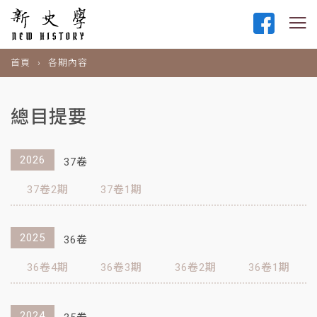
首頁
各期內容
總目提要
2026
37卷
37卷2期
37卷1期
2025
36卷
36卷4期
36卷3期
36卷2期
36卷1期
2024