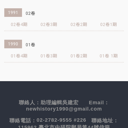
1991
02卷
02卷4期
02卷3期
02卷2期
02卷1期
1990
01卷
01卷4期
01卷3期
01卷2期
01卷 1期
聯絡人：
助理編輯吳建宏
Email：
newhistory1990@gmail.com
02-2782-9555 #226
聯絡電話：
聯絡地址：
115962 臺北市中研院郵局第44號信箱