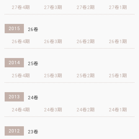
27卷4期
27卷3期
27卷2期
27卷1期
2015
26卷
26卷4期
26卷3期
26卷2期
26卷1期
2014
25卷
25卷4期
25卷3期
25卷2期
25卷1期
2013
24卷
24卷4期
24卷3期
24卷2期
24卷1期
2012
23卷