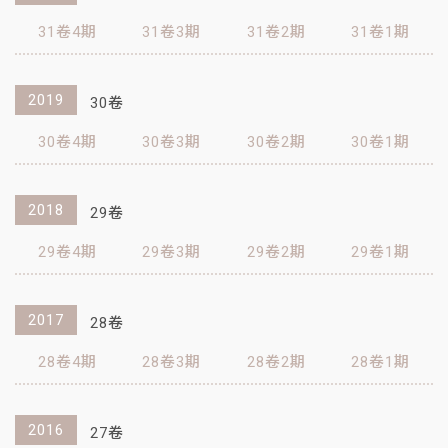
31卷4期
31卷3期
31卷2期
31卷1期
2019
30卷
30卷4期
30卷3期
30卷2期
30卷1期
2018
29卷
29卷4期
29卷3期
29卷2期
29卷1期
2017
28卷
28卷4期
28卷3期
28卷2期
28卷1期
2016
27卷