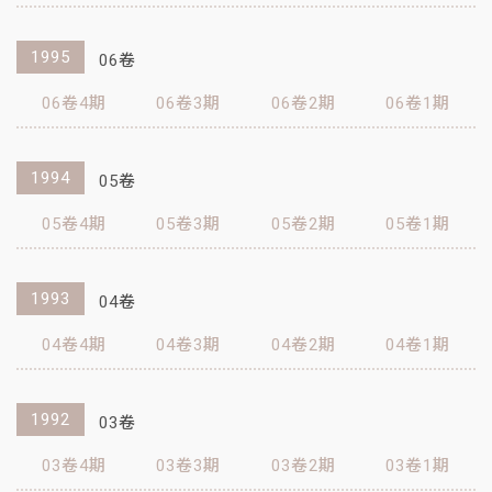
1995
06卷
06卷4期
06卷3期
06卷2期
06卷1期
1994
05卷
05卷4期
05卷3期
05卷2期
05卷1期
1993
04卷
04卷4期
04卷3期
04卷2期
04卷1期
1992
03卷
03卷4期
03卷3期
03卷2期
03卷1期