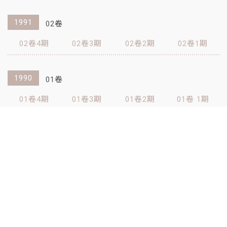
1991
02卷
02卷4期
02卷3期
02卷2期
02卷1期
1990
01卷
01卷4期
01卷3期
01卷2期
01卷 1期
聯絡人：
助理編輯吳建宏
Email：
newhistory1990@gmail.com
02-2782-9555 #226
聯絡電話：
聯絡地址：
115962 臺北市中研院郵局第44號信箱