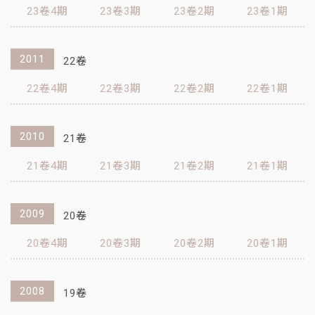
23卷4期
23卷3期
23卷2期
23卷1期
2011
22卷
22卷4期
22卷3期
22卷2期
22卷1期
2010
21卷
21卷4期
21卷3期
21卷2期
21卷1期
2009
20卷
20卷4期
20卷3期
20卷2期
20卷1期
2008
19卷