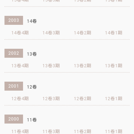
15卷4期
15卷3期
15卷2期
15卷1期
2003
14卷
14卷4期
14卷3期
14卷2期
14卷1期
2002
13卷
13卷4期
13卷3期
13卷2期
13卷1期
2001
12卷
12卷4期
12卷3期
12卷2期
12卷1期
2000
11卷
11卷4期
11卷3期
11卷2期
11卷1期