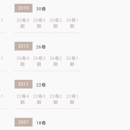
2019
30卷
卷1
30卷4
30卷3
30卷2
30卷1
期
期
期
期
2015
26卷
卷1
26卷4
26卷3
26卷2
26卷1
期
期
期
期
2011
22卷
卷1
22卷4
22卷3
22卷2
22卷1
期
期
期
期
2007
18卷