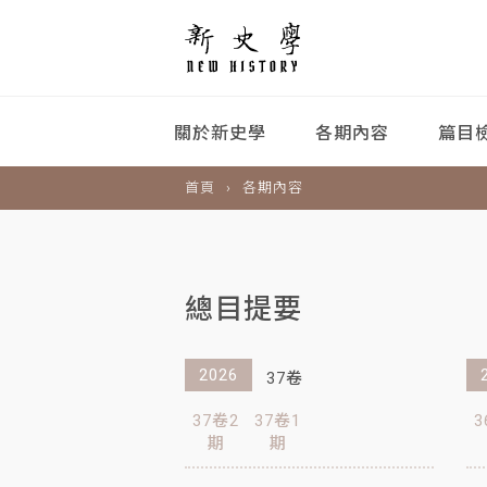
關於新史學
各期內容
篇目
首頁
各期內容
總目提要
2026
37卷
37卷2
37卷1
3
期
期