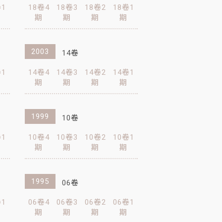
卷1
18卷4
18卷3
18卷2
18卷1
期
期
期
期
2003
14卷
卷1
14卷4
14卷3
14卷2
14卷1
期
期
期
期
1999
10卷
卷1
10卷4
10卷3
10卷2
10卷1
期
期
期
期
1995
06卷
卷1
06卷4
06卷3
06卷2
06卷1
期
期
期
期