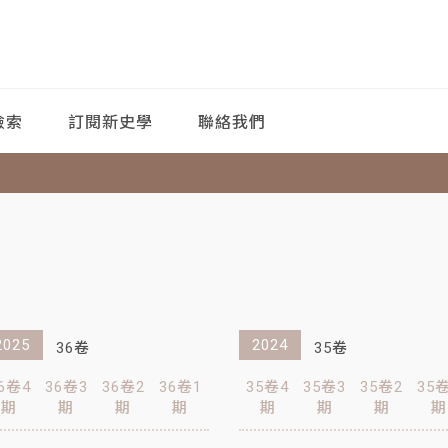
檢索
訂閱新史學
聯絡我們
2025
2024
36卷
35卷
6卷4
36卷3
36卷2
36卷1
35卷4
35卷3
35卷2
35
期
期
期
期
期
期
期
期