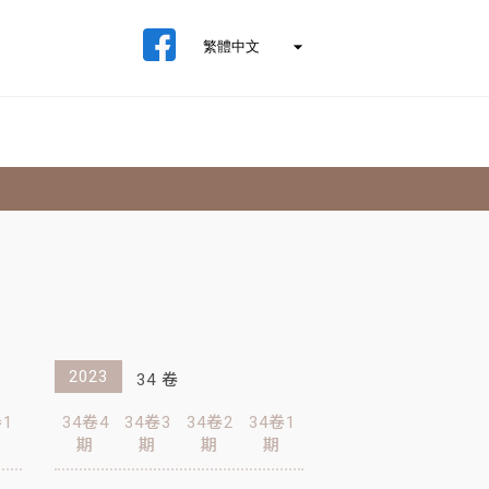
2023
34 卷
卷1
34卷4
34卷3
34卷2
34卷1
期
期
期
期