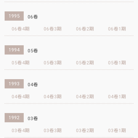
1995
06卷
06卷4期
06卷3期
06卷2期
06卷1期
1994
05卷
05卷4期
05卷3期
05卷2期
05卷1期
1993
04卷
04卷4期
04卷3期
04卷2期
04卷1期
1992
03卷
03卷4期
03卷3期
03卷2期
03卷1期