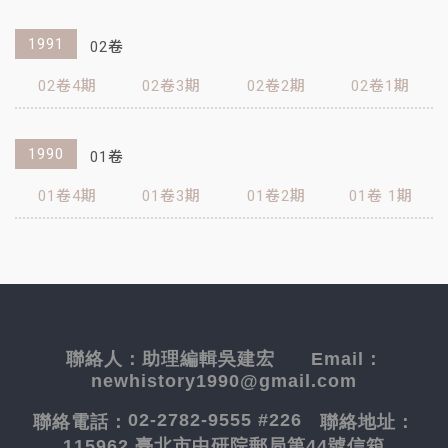
1991
02卷
02卷4期
02卷3期
02卷2期
02卷1期
1990
01卷
01卷4期
01卷3期
01卷2期
01卷 1期
聯絡人：
助理編輯吳建宏
Email：
newhistory1990@gmail.com
02-2782-9555 #226
聯絡電話：
聯絡地址：
115962 臺北市中研院郵局第44號信箱