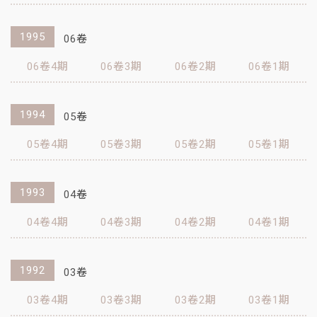
1995
06卷
06卷4期
06卷3期
06卷2期
06卷1期
1994
05卷
05卷4期
05卷3期
05卷2期
05卷1期
1993
04卷
04卷4期
04卷3期
04卷2期
04卷1期
1992
03卷
03卷4期
03卷3期
03卷2期
03卷1期