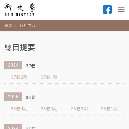
首頁
各期內容
總目提要
2026
37卷
37卷2期
37卷1期
2025
36卷
36卷4期
36卷3期
36卷2期
36卷1期
2024