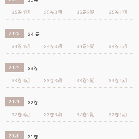
35卷
35卷4期
35卷3期
35卷2期
35卷1期
2023
34 卷
34卷4期
34卷3期
34卷2期
34卷1期
2022
33卷
33卷4期
33卷3期
33卷2期
33卷1期
2021
32卷
32卷4期
32卷3期
32卷2期
32卷1期
2020
31卷