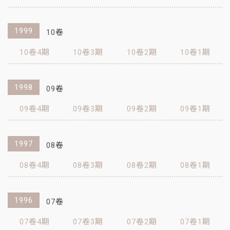
1999
10卷
10卷4期
10卷3期
10卷2期
10卷1期
1998
09卷
09卷4期
09卷3期
09卷2期
09卷1期
1997
08卷
08卷4期
08卷3期
08卷2期
08卷1期
1996
07卷
07卷4期
07卷3期
07卷2期
07卷1期