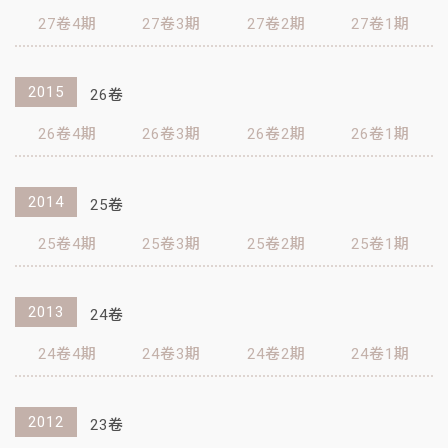
27卷4期
27卷3期
27卷2期
27卷1期
2015
26卷
26卷4期
26卷3期
26卷2期
26卷1期
2014
25卷
25卷4期
25卷3期
25卷2期
25卷1期
2013
24卷
24卷4期
24卷3期
24卷2期
24卷1期
2012
23卷