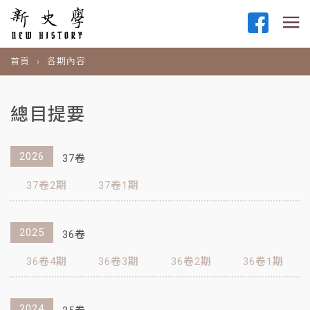
首頁
各期內容
總目提要
2026
37卷
37卷2期
37卷1期
2025
36卷
36卷4期
36卷3期
36卷2期
36卷1期
2024