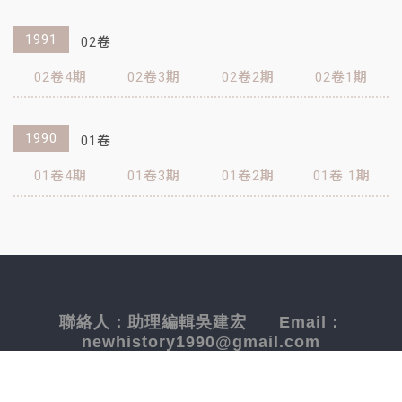
1991
02卷
02卷4期
02卷3期
02卷2期
02卷1期
1990
01卷
01卷4期
01卷3期
01卷2期
01卷 1期
聯絡人：
助理編輯吳建宏
Email：
newhistory1990@gmail.com
02-2782-9555 #226
聯絡電話：
聯絡地址：
115962 臺北市中研院郵局第44號信箱