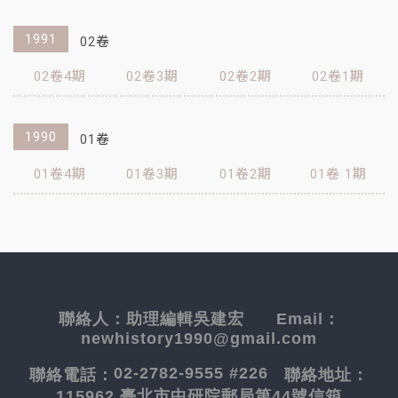
1991
02卷
02卷4期
02卷3期
02卷2期
02卷1期
1990
01卷
01卷4期
01卷3期
01卷2期
01卷 1期
聯絡人：
助理編輯吳建宏
Email：
newhistory1990@gmail.com
02-2782-9555 #226
聯絡電話：
聯絡地址：
115962 臺北市中研院郵局第44號信箱