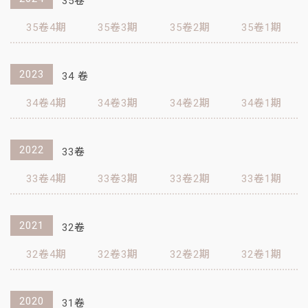
35卷
35卷4期
35卷3期
35卷2期
35卷1期
2023
34 卷
34卷4期
34卷3期
34卷2期
34卷1期
2022
33卷
33卷4期
33卷3期
33卷2期
33卷1期
2021
32卷
32卷4期
32卷3期
32卷2期
32卷1期
2020
31卷