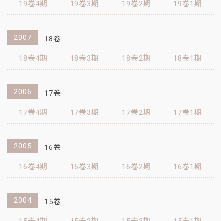
19卷4期
19卷3期
19卷2期
19卷1期
2007
18卷
18卷4期
18卷3期
18卷2期
18卷1期
2006
17卷
17卷4期
17卷3期
17卷2期
17卷1期
2005
16卷
16卷4期
16卷3期
16卷2期
16卷1期
2004
15卷