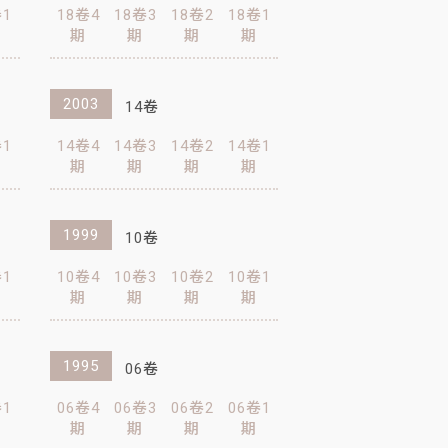
卷1
18卷4
18卷3
18卷2
18卷1
期
期
期
期
2003
14卷
卷1
14卷4
14卷3
14卷2
14卷1
期
期
期
期
1999
10卷
卷1
10卷4
10卷3
10卷2
10卷1
期
期
期
期
1995
06卷
卷1
06卷4
06卷3
06卷2
06卷1
期
期
期
期