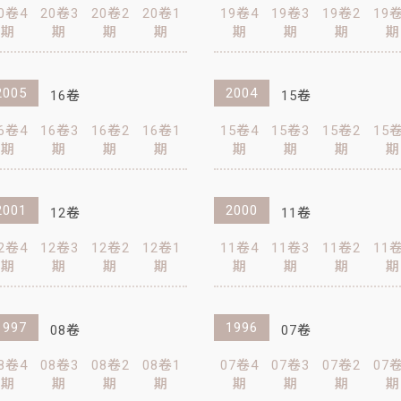
0卷4
20卷3
20卷2
20卷1
19卷4
19卷3
19卷2
19
期
期
期
期
期
期
期
期
2005
2004
16卷
15卷
6卷4
16卷3
16卷2
16卷1
15卷4
15卷3
15卷2
15
期
期
期
期
期
期
期
期
2001
2000
12卷
11卷
2卷4
12卷3
12卷2
12卷1
11卷4
11卷3
11卷2
11
期
期
期
期
期
期
期
期
1997
1996
08卷
07卷
8卷4
08卷3
08卷2
08卷1
07卷4
07卷3
07卷2
07
期
期
期
期
期
期
期
期