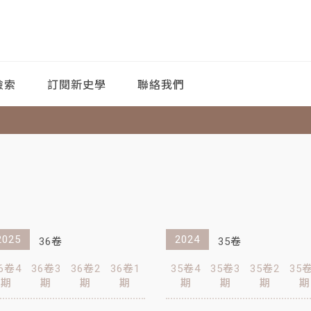
檢索
訂閱新史學
聯絡我們
2025
2024
36卷
35卷
6卷4
36卷3
36卷2
36卷1
35卷4
35卷3
35卷2
35
期
期
期
期
期
期
期
期