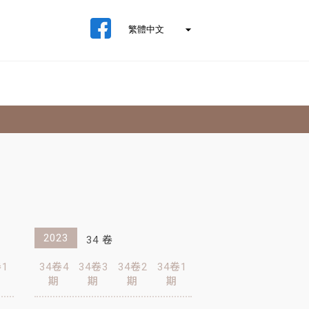
2023
34 卷
卷1
34卷4
34卷3
34卷2
34卷1
期
期
期
期