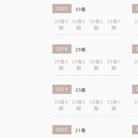
2022
33卷
33卷4
33卷3
33卷2
33卷1
3
期
期
期
期
2018
29卷
29卷4
29卷3
29卷2
29卷1
2
期
期
期
期
2014
25卷
25卷4
25卷3
25卷2
25卷1
2
期
期
期
期
2010
21卷