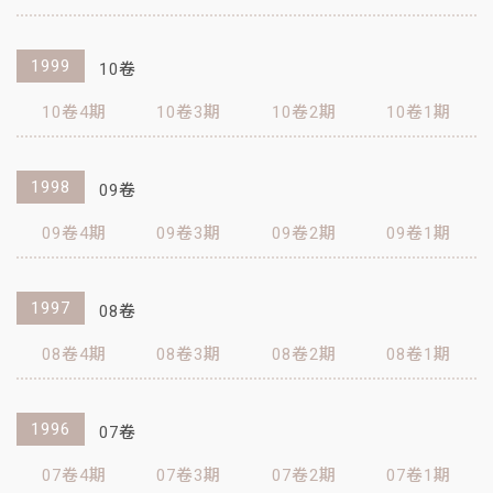
1999
10卷
10卷4期
10卷3期
10卷2期
10卷1期
1998
09卷
09卷4期
09卷3期
09卷2期
09卷1期
1997
08卷
08卷4期
08卷3期
08卷2期
08卷1期
1996
07卷
07卷4期
07卷3期
07卷2期
07卷1期