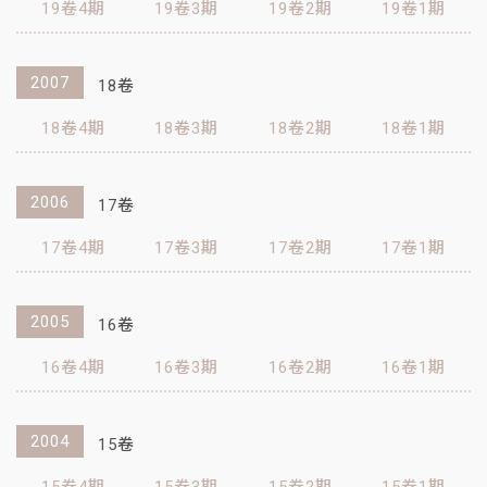
19卷4期
19卷3期
19卷2期
19卷1期
2007
18卷
18卷4期
18卷3期
18卷2期
18卷1期
2006
17卷
17卷4期
17卷3期
17卷2期
17卷1期
2005
16卷
16卷4期
16卷3期
16卷2期
16卷1期
2004
15卷