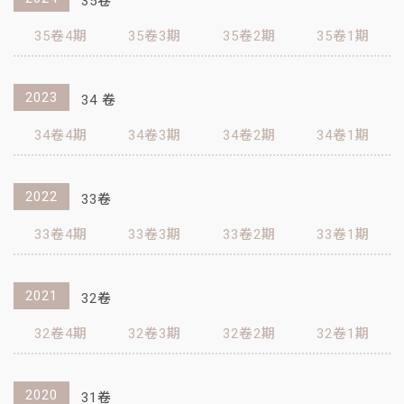
35卷
35卷4期
35卷3期
35卷2期
35卷1期
2023
34 卷
34卷4期
34卷3期
34卷2期
34卷1期
2022
33卷
33卷4期
33卷3期
33卷2期
33卷1期
2021
32卷
32卷4期
32卷3期
32卷2期
32卷1期
2020
31卷