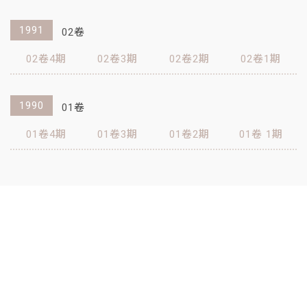
1991
02卷
02卷4期
02卷3期
02卷2期
02卷1期
1990
01卷
01卷4期
01卷3期
01卷2期
01卷 1期
聯絡人：
助理編輯吳建宏
Email：
newhistory1990@gmail.com
02-2782-9555 #226
聯絡電話：
聯絡地址：
115962 臺北市中研院郵局第44號信箱