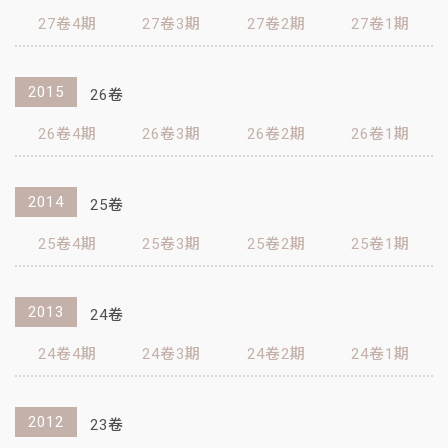
27卷4期
27卷3期
27卷2期
27卷1期
2015
26卷
26卷4期
26卷3期
26卷2期
26卷1期
2014
25卷
25卷4期
25卷3期
25卷2期
25卷1期
2013
24卷
24卷4期
24卷3期
24卷2期
24卷1期
2012
23卷