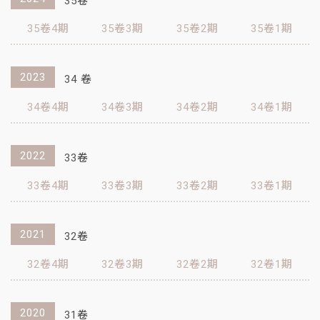
35卷
35卷4期
35卷3期
35卷2期
35卷1期
2023
34 卷
34卷4期
34卷3期
34卷2期
34卷1期
2022
33卷
33卷4期
33卷3期
33卷2期
33卷1期
2021
32卷
32卷4期
32卷3期
32卷2期
32卷1期
2020
31卷