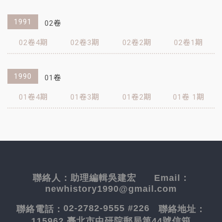
1991
02卷
02卷4期
02卷3期
02卷2期
02卷1期
1990
01卷
01卷4期
01卷3期
01卷2期
01卷 1期
聯絡人：
助理編輯吳建宏
Email：
newhistory1990@gmail.com
02-2782-9555 #226
聯絡電話：
聯絡地址：
115962 臺北市中研院郵局第44號信箱