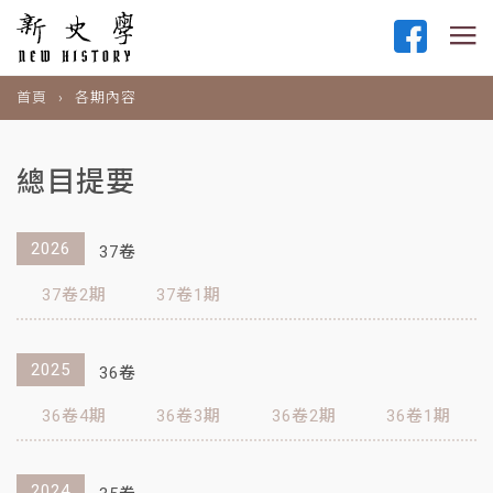
首頁
各期內容
總目提要
2026
37卷
37卷2期
37卷1期
2025
36卷
36卷4期
36卷3期
36卷2期
36卷1期
2024