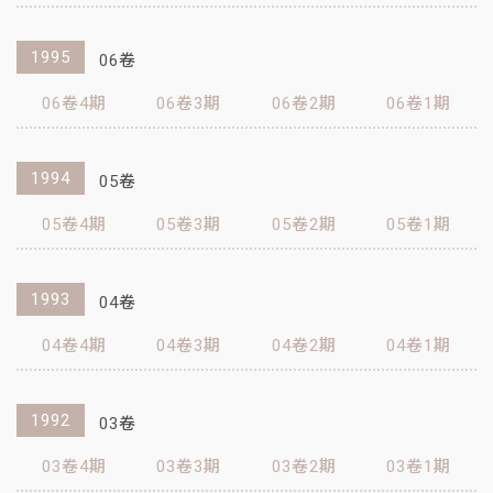
1995
06卷
06卷4期
06卷3期
06卷2期
06卷1期
1994
05卷
05卷4期
05卷3期
05卷2期
05卷1期
1993
04卷
04卷4期
04卷3期
04卷2期
04卷1期
1992
03卷
03卷4期
03卷3期
03卷2期
03卷1期