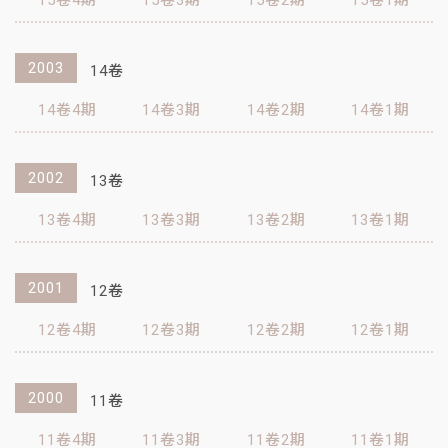
15卷4期
15卷3期
15卷2期
15卷1期
2003
14卷
14卷4期
14卷3期
14卷2期
14卷1期
2002
13卷
13卷4期
13卷3期
13卷2期
13卷1期
2001
12卷
12卷4期
12卷3期
12卷2期
12卷1期
2000
11卷
11卷4期
11卷3期
11卷2期
11卷1期