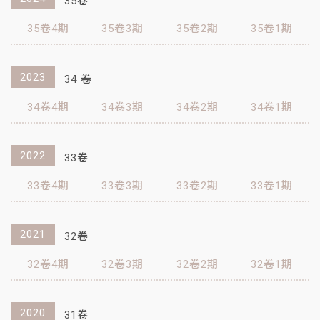
35卷
35卷4期
35卷3期
35卷2期
35卷1期
2023
34 卷
34卷4期
34卷3期
34卷2期
34卷1期
2022
33卷
33卷4期
33卷3期
33卷2期
33卷1期
2021
32卷
32卷4期
32卷3期
32卷2期
32卷1期
2020
31卷