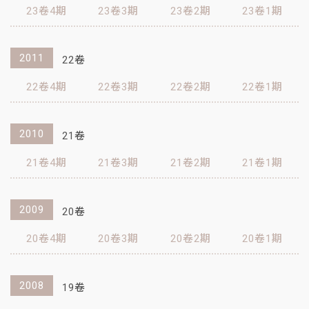
23卷4期
23卷3期
23卷2期
23卷1期
2011
22卷
22卷4期
22卷3期
22卷2期
22卷1期
2010
21卷
21卷4期
21卷3期
21卷2期
21卷1期
2009
20卷
20卷4期
20卷3期
20卷2期
20卷1期
2008
19卷