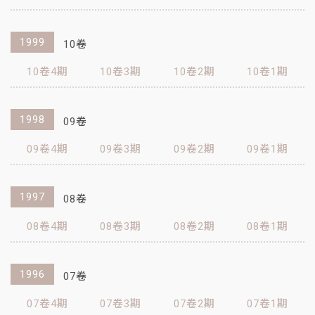
1999
10卷
10卷4期
10卷3期
10卷2期
10卷1期
1998
09卷
09卷4期
09卷3期
09卷2期
09卷1期
1997
08卷
08卷4期
08卷3期
08卷2期
08卷1期
1996
07卷
07卷4期
07卷3期
07卷2期
07卷1期