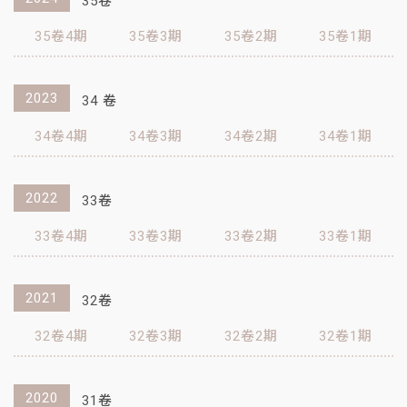
35卷
35卷4期
35卷3期
35卷2期
35卷1期
2023
34 卷
34卷4期
34卷3期
34卷2期
34卷1期
2022
33卷
33卷4期
33卷3期
33卷2期
33卷1期
2021
32卷
32卷4期
32卷3期
32卷2期
32卷1期
2020
31卷