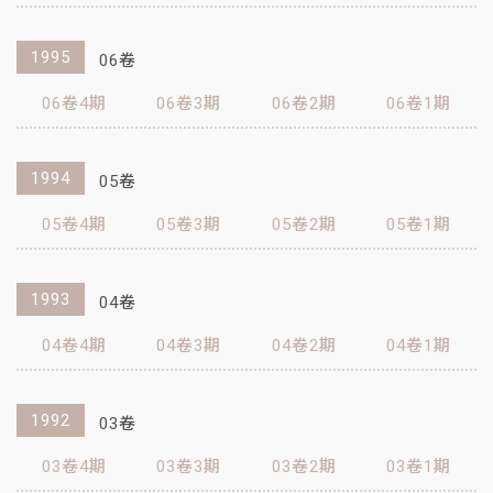
1995
06卷
06卷4期
06卷3期
06卷2期
06卷1期
1994
05卷
05卷4期
05卷3期
05卷2期
05卷1期
1993
04卷
04卷4期
04卷3期
04卷2期
04卷1期
1992
03卷
03卷4期
03卷3期
03卷2期
03卷1期