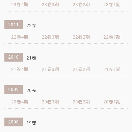
23卷4期
23卷3期
23卷2期
23卷1期
2011
22卷
22卷4期
22卷3期
22卷2期
22卷1期
2010
21卷
21卷4期
21卷3期
21卷2期
21卷1期
2009
20卷
20卷4期
20卷3期
20卷2期
20卷1期
2008
19卷