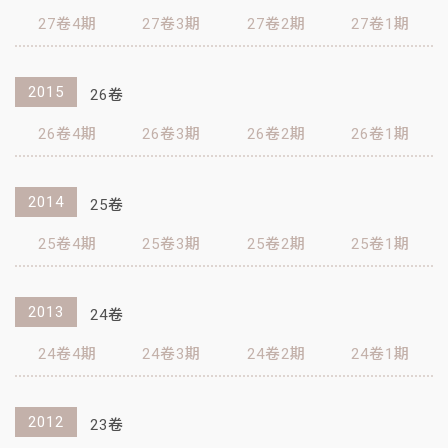
27卷4期
27卷3期
27卷2期
27卷1期
2015
26卷
26卷4期
26卷3期
26卷2期
26卷1期
2014
25卷
25卷4期
25卷3期
25卷2期
25卷1期
2013
24卷
24卷4期
24卷3期
24卷2期
24卷1期
2012
23卷