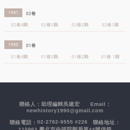
1991
02卷
02卷4期
02卷3期
02卷2期
02卷1期
1990
01卷
01卷4期
01卷3期
01卷2期
01卷 1期
聯絡人：
助理編輯吳建宏
Email：
newhistory1990@gmail.com
02-2782-9555 #226
聯絡電話：
聯絡地址：
115962 臺北市中研院郵局第44號信箱