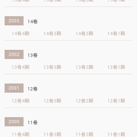
15卷4期
15卷3期
15卷2期
15卷1期
2003
14卷
14卷4期
14卷3期
14卷2期
14卷1期
2002
13卷
13卷4期
13卷3期
13卷2期
13卷1期
2001
12卷
12卷4期
12卷3期
12卷2期
12卷1期
2000
11卷
11卷4期
11卷3期
11卷2期
11卷1期