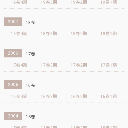
19卷4期
19卷3期
19卷2期
19卷1期
2007
18卷
18卷4期
18卷3期
18卷2期
18卷1期
2006
17卷
17卷4期
17卷3期
17卷2期
17卷1期
2005
16卷
16卷4期
16卷3期
16卷2期
16卷1期
2004
15卷