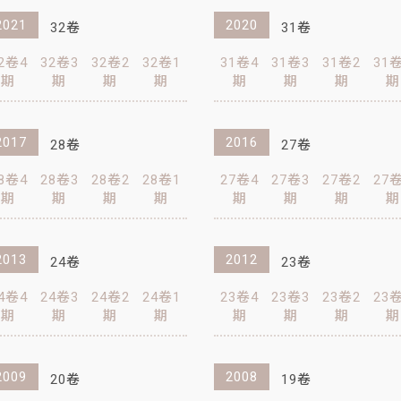
2021
2020
32卷
31卷
2卷4
32卷3
32卷2
32卷1
31卷4
31卷3
31卷2
31
期
期
期
期
期
期
期
期
2017
2016
28卷
27卷
8卷4
28卷3
28卷2
28卷1
27卷4
27卷3
27卷2
27
期
期
期
期
期
期
期
期
2013
2012
24卷
23卷
4卷4
24卷3
24卷2
24卷1
23卷4
23卷3
23卷2
23
期
期
期
期
期
期
期
期
2009
2008
20卷
19卷