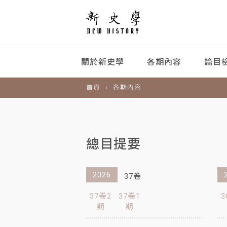
關於新史學
各期內容
篇目
首頁
各期內容
總目提要
2026
37卷
37卷2
37卷1
3
期
期