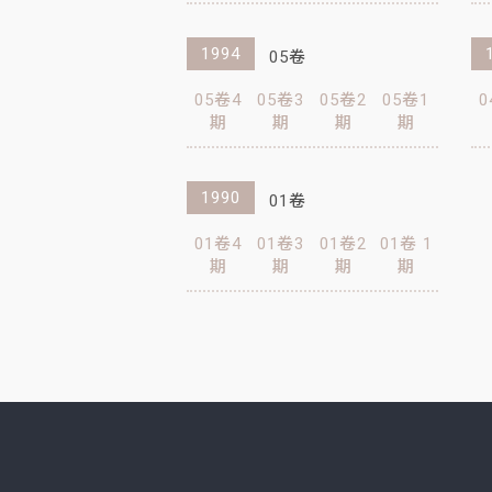
1994
05卷
05卷4
05卷3
05卷2
05卷1
0
期
期
期
期
1990
01卷
01卷4
01卷3
01卷2
01卷 1
期
期
期
期