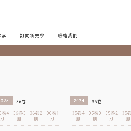
檢索
訂閱新史學
聯絡我們
2025
2024
36卷
35卷
6卷4
36卷3
36卷2
36卷1
35卷4
35卷3
35卷2
35
期
期
期
期
期
期
期
期