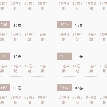
0卷4
20卷3
20卷2
20卷1
19卷4
19卷3
19卷2
19
期
期
期
期
期
期
期
期
2005
2004
16卷
15卷
6卷4
16卷3
16卷2
16卷1
15卷4
15卷3
15卷2
15
期
期
期
期
期
期
期
期
2001
2000
12卷
11卷
2卷4
12卷3
12卷2
12卷1
11卷4
11卷3
11卷2
11
期
期
期
期
期
期
期
期
1997
1996
08卷
07卷
8卷4
08卷3
08卷2
08卷1
07卷4
07卷3
07卷2
07
期
期
期
期
期
期
期
期