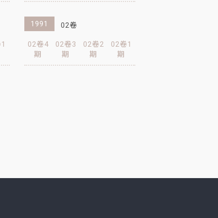
1991
02卷
卷1
02卷4
02卷3
02卷2
02卷1
期
期
期
期