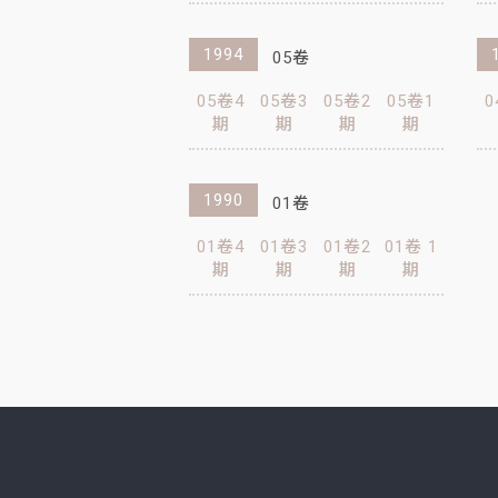
1994
05卷
05卷4
05卷3
05卷2
05卷1
0
期
期
期
期
1990
01卷
01卷4
01卷3
01卷2
01卷 1
期
期
期
期