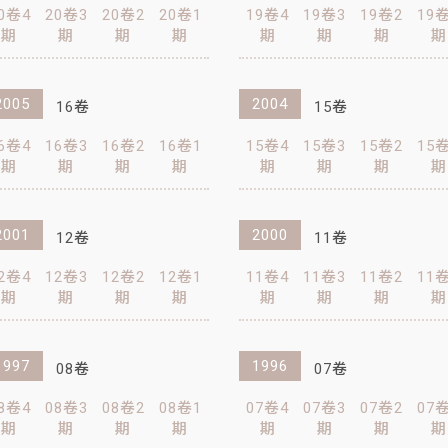
0卷4
20卷3
20卷2
20卷1
19卷4
19卷3
19卷2
19
期
期
期
期
期
期
期
期
2005
2004
16卷
15卷
6卷4
16卷3
16卷2
16卷1
15卷4
15卷3
15卷2
15
期
期
期
期
期
期
期
期
2001
2000
12卷
11卷
2卷4
12卷3
12卷2
12卷1
11卷4
11卷3
11卷2
11
期
期
期
期
期
期
期
期
1997
1996
08卷
07卷
8卷4
08卷3
08卷2
08卷1
07卷4
07卷3
07卷2
07
期
期
期
期
期
期
期
期