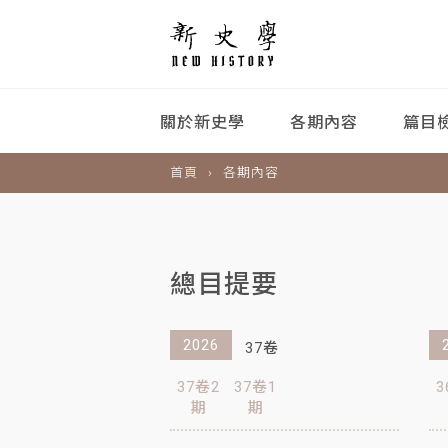
關於新史學
各期內容
篇目
首頁
各期內容
總目提要
2026
37卷
37卷2
37卷1
3
期
期