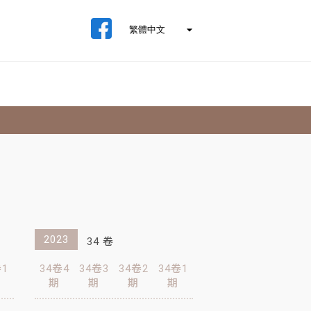
2023
34 卷
卷1
34卷4
34卷3
34卷2
34卷1
期
期
期
期