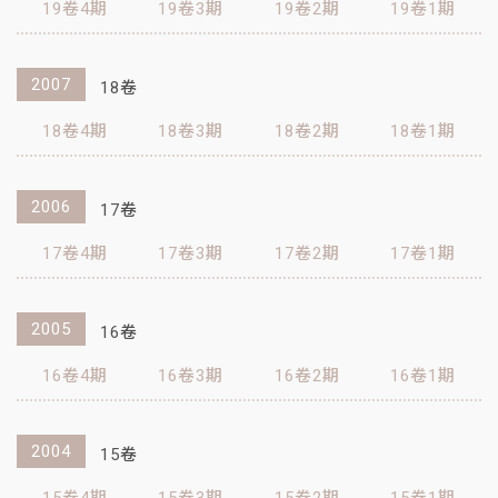
19卷4期
19卷3期
19卷2期
19卷1期
2007
18卷
18卷4期
18卷3期
18卷2期
18卷1期
2006
17卷
17卷4期
17卷3期
17卷2期
17卷1期
2005
16卷
16卷4期
16卷3期
16卷2期
16卷1期
2004
15卷