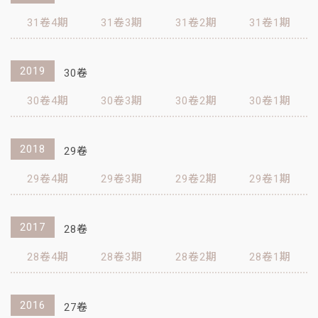
31卷4期
31卷3期
31卷2期
31卷1期
2019
30卷
30卷4期
30卷3期
30卷2期
30卷1期
2018
29卷
29卷4期
29卷3期
29卷2期
29卷1期
2017
28卷
28卷4期
28卷3期
28卷2期
28卷1期
2016
27卷