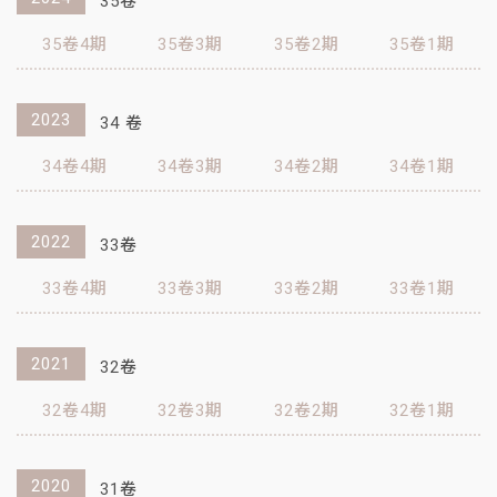
35卷
35卷4期
35卷3期
35卷2期
35卷1期
2023
34 卷
34卷4期
34卷3期
34卷2期
34卷1期
2022
33卷
33卷4期
33卷3期
33卷2期
33卷1期
2021
32卷
32卷4期
32卷3期
32卷2期
32卷1期
2020
31卷