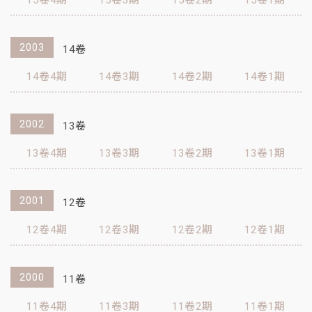
15卷4期
15卷3期
15卷2期
15卷1期
2003
14卷
14卷4期
14卷3期
14卷2期
14卷1期
2002
13卷
13卷4期
13卷3期
13卷2期
13卷1期
2001
12卷
12卷4期
12卷3期
12卷2期
12卷1期
2000
11卷
11卷4期
11卷3期
11卷2期
11卷1期