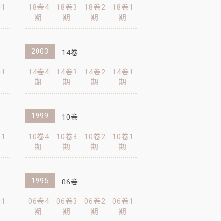
卷1
18卷4
18卷3
18卷2
18卷1
期
期
期
期
2003
14卷
卷1
14卷4
14卷3
14卷2
14卷1
期
期
期
期
1999
10卷
卷1
10卷4
10卷3
10卷2
10卷1
期
期
期
期
1995
06卷
卷1
06卷4
06卷3
06卷2
06卷1
期
期
期
期