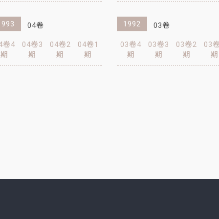
1993
1992
04卷
03卷
4卷4
04卷3
04卷2
04卷1
03卷4
03卷3
03卷2
03
期
期
期
期
期
期
期
期