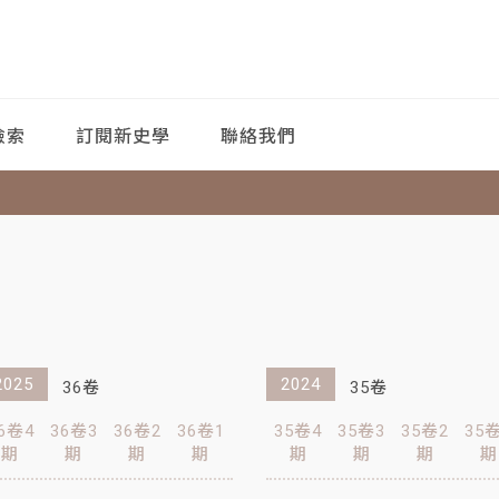
檢索
訂閱新史學
聯絡我們
2025
2024
36卷
35卷
6卷4
36卷3
36卷2
36卷1
35卷4
35卷3
35卷2
35
期
期
期
期
期
期
期
期