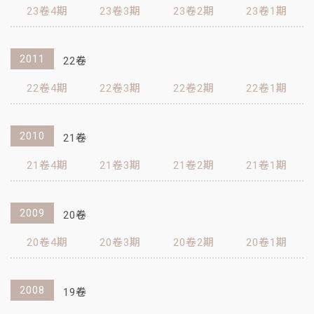
23卷4期
23卷3期
23卷2期
23卷1期
2011
22卷
22卷4期
22卷3期
22卷2期
22卷1期
2010
21卷
21卷4期
21卷3期
21卷2期
21卷1期
2009
20卷
20卷4期
20卷3期
20卷2期
20卷1期
2008
19卷