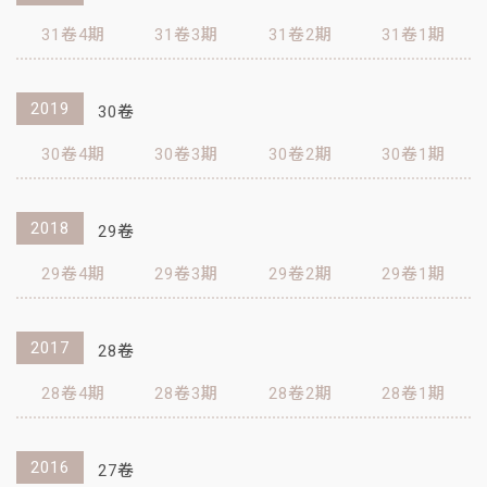
31卷4期
31卷3期
31卷2期
31卷1期
2019
30卷
30卷4期
30卷3期
30卷2期
30卷1期
2018
29卷
29卷4期
29卷3期
29卷2期
29卷1期
2017
28卷
28卷4期
28卷3期
28卷2期
28卷1期
2016
27卷