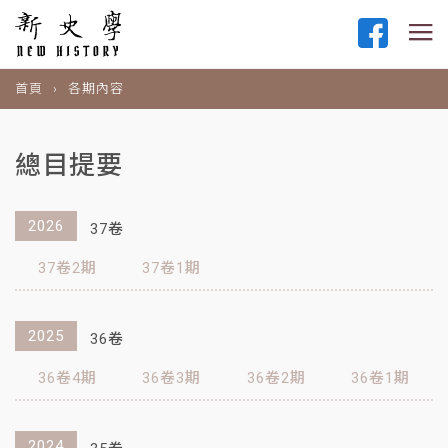
首頁
各期內容
總目提要
2026
37卷
37卷2期
37卷1期
2025
36卷
36卷4期
36卷3期
36卷2期
36卷1期
2024