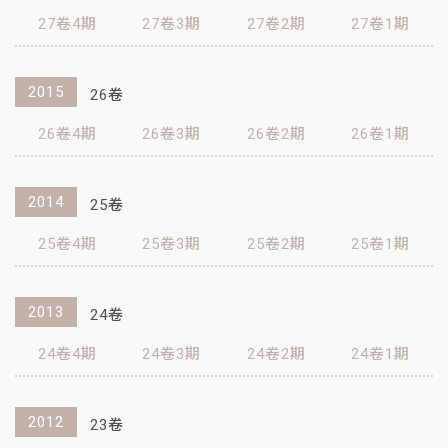
27卷4期
27卷3期
27卷2期
27卷1期
2015
26卷
26卷4期
26卷3期
26卷2期
26卷1期
2014
25卷
25卷4期
25卷3期
25卷2期
25卷1期
2013
24卷
24卷4期
24卷3期
24卷2期
24卷1期
2012
23卷