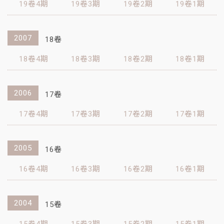
19卷4期
19卷3期
19卷2期
19卷1期
2007
18卷
18卷4期
18卷3期
18卷2期
18卷1期
2006
17卷
17卷4期
17卷3期
17卷2期
17卷1期
2005
16卷
16卷4期
16卷3期
16卷2期
16卷1期
2004
15卷