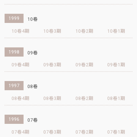
1999
10卷
10卷4期
10卷3期
10卷2期
10卷1期
1998
09卷
09卷4期
09卷3期
09卷2期
09卷1期
1997
08卷
08卷4期
08卷3期
08卷2期
08卷1期
1996
07卷
07卷4期
07卷3期
07卷2期
07卷1期