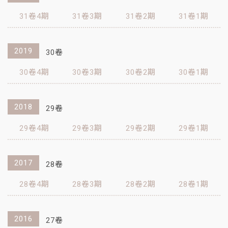
31卷4期
31卷3期
31卷2期
31卷1期
2019
30卷
30卷4期
30卷3期
30卷2期
30卷1期
2018
29卷
29卷4期
29卷3期
29卷2期
29卷1期
2017
28卷
28卷4期
28卷3期
28卷2期
28卷1期
2016
27卷