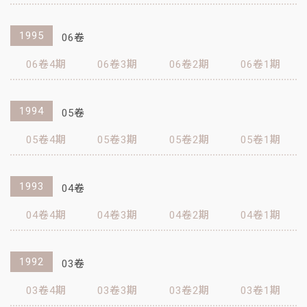
1995
06卷
06卷4期
06卷3期
06卷2期
06卷1期
1994
05卷
05卷4期
05卷3期
05卷2期
05卷1期
1993
04卷
04卷4期
04卷3期
04卷2期
04卷1期
1992
03卷
03卷4期
03卷3期
03卷2期
03卷1期