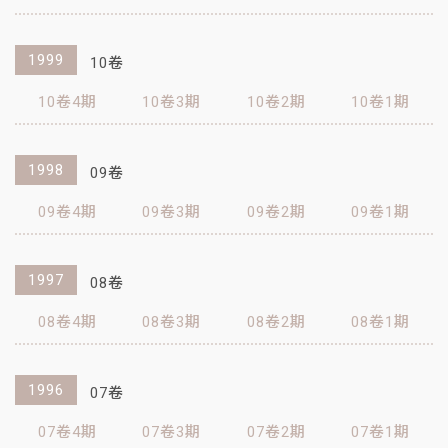
1999
10卷
10卷4期
10卷3期
10卷2期
10卷1期
1998
09卷
09卷4期
09卷3期
09卷2期
09卷1期
1997
08卷
08卷4期
08卷3期
08卷2期
08卷1期
1996
07卷
07卷4期
07卷3期
07卷2期
07卷1期