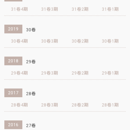
31卷4期
31卷3期
31卷2期
31卷1期
2019
30卷
30卷4期
30卷3期
30卷2期
30卷1期
2018
29卷
29卷4期
29卷3期
29卷2期
29卷1期
2017
28卷
28卷4期
28卷3期
28卷2期
28卷1期
2016
27卷