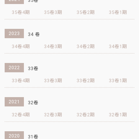
35卷
35卷4期
35卷3期
35卷2期
35卷1期
2023
34 卷
34卷4期
34卷3期
34卷2期
34卷1期
2022
33卷
33卷4期
33卷3期
33卷2期
33卷1期
2021
32卷
32卷4期
32卷3期
32卷2期
32卷1期
2020
31卷