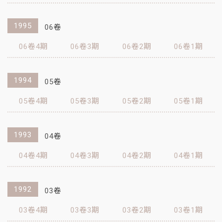
1995
06卷
06卷4期
06卷3期
06卷2期
06卷1期
1994
05卷
05卷4期
05卷3期
05卷2期
05卷1期
1993
04卷
04卷4期
04卷3期
04卷2期
04卷1期
1992
03卷
03卷4期
03卷3期
03卷2期
03卷1期