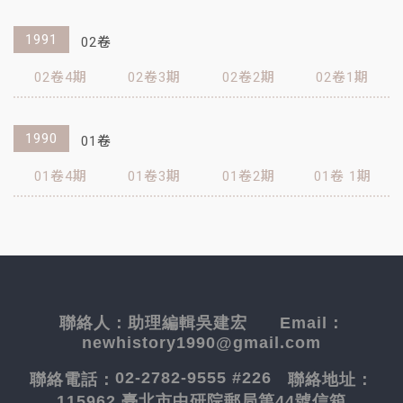
1991
02卷
02卷4期
02卷3期
02卷2期
02卷1期
1990
01卷
01卷4期
01卷3期
01卷2期
01卷 1期
聯絡人：
助理編輯吳建宏
Email：
newhistory1990@gmail.com
02-2782-9555 #226
聯絡電話：
聯絡地址：
115962 臺北市中研院郵局第44號信箱