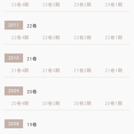
23卷4期
23卷3期
23卷2期
23卷1期
2011
22卷
22卷4期
22卷3期
22卷2期
22卷1期
2010
21卷
21卷4期
21卷3期
21卷2期
21卷1期
2009
20卷
20卷4期
20卷3期
20卷2期
20卷1期
2008
19卷