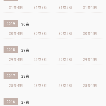
31卷4期
31卷3期
31卷2期
31卷1期
2019
30卷
30卷4期
30卷3期
30卷2期
30卷1期
2018
29卷
29卷4期
29卷3期
29卷2期
29卷1期
2017
28卷
28卷4期
28卷3期
28卷2期
28卷1期
2016
27卷