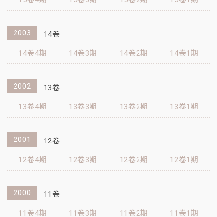
15卷4期
15卷3期
15卷2期
15卷1期
2003
14卷
14卷4期
14卷3期
14卷2期
14卷1期
2002
13卷
13卷4期
13卷3期
13卷2期
13卷1期
2001
12卷
12卷4期
12卷3期
12卷2期
12卷1期
2000
11卷
11卷4期
11卷3期
11卷2期
11卷1期