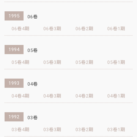
1995
06卷
06卷4期
06卷3期
06卷2期
06卷1期
1994
05卷
05卷4期
05卷3期
05卷2期
05卷1期
1993
04卷
04卷4期
04卷3期
04卷2期
04卷1期
1992
03卷
03卷4期
03卷3期
03卷2期
03卷1期