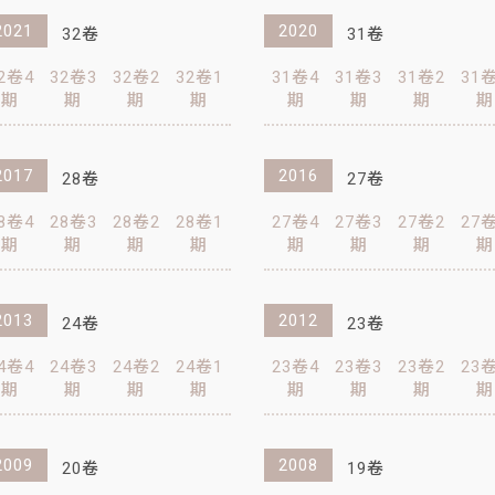
2021
2020
32卷
31卷
2卷4
32卷3
32卷2
32卷1
31卷4
31卷3
31卷2
31
期
期
期
期
期
期
期
期
2017
2016
28卷
27卷
8卷4
28卷3
28卷2
28卷1
27卷4
27卷3
27卷2
27
期
期
期
期
期
期
期
期
2013
2012
24卷
23卷
4卷4
24卷3
24卷2
24卷1
23卷4
23卷3
23卷2
23
期
期
期
期
期
期
期
期
2009
2008
20卷
19卷