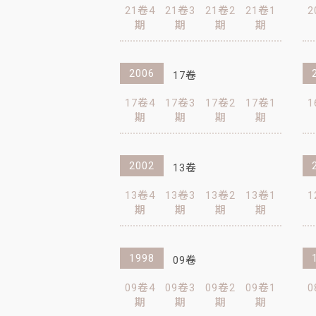
21卷4
21卷3
21卷2
21卷1
2
期
期
期
期
2006
17卷
17卷4
17卷3
17卷2
17卷1
1
期
期
期
期
2002
13卷
13卷4
13卷3
13卷2
13卷1
1
期
期
期
期
1998
09卷
09卷4
09卷3
09卷2
09卷1
0
期
期
期
期