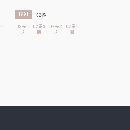
1991
02卷
卷1
02卷4
02卷3
02卷2
02卷1
期
期
期
期