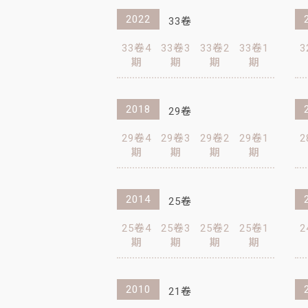
2022
33卷
33卷4
33卷3
33卷2
33卷1
3
期
期
期
期
2018
29卷
29卷4
29卷3
29卷2
29卷1
2
期
期
期
期
2014
25卷
25卷4
25卷3
25卷2
25卷1
2
期
期
期
期
2010
21卷