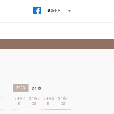
2023
34 卷
卷1
34卷4
34卷3
34卷2
34卷1
期
期
期
期