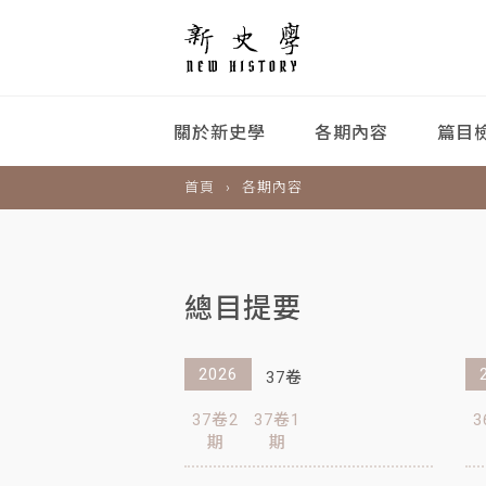
關於新史學
各期內容
篇目
首頁
各期內容
總目提要
2026
37卷
37卷2
37卷1
3
期
期