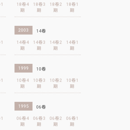
卷1
18卷4
18卷3
18卷2
18卷1
期
期
期
期
2003
14卷
卷1
14卷4
14卷3
14卷2
14卷1
期
期
期
期
1999
10卷
卷1
10卷4
10卷3
10卷2
10卷1
期
期
期
期
1995
06卷
卷1
06卷4
06卷3
06卷2
06卷1
期
期
期
期