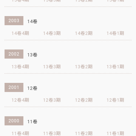
15卷4期
15卷3期
15卷2期
15卷1期
2003
14卷
14卷4期
14卷3期
14卷2期
14卷1期
2002
13卷
13卷4期
13卷3期
13卷2期
13卷1期
2001
12卷
12卷4期
12卷3期
12卷2期
12卷1期
2000
11卷
11卷4期
11卷3期
11卷2期
11卷1期