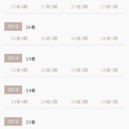
27卷4期
27卷3期
27卷2期
27卷1期
2015
26卷
26卷4期
26卷3期
26卷2期
26卷1期
2014
25卷
25卷4期
25卷3期
25卷2期
25卷1期
2013
24卷
24卷4期
24卷3期
24卷2期
24卷1期
2012
23卷