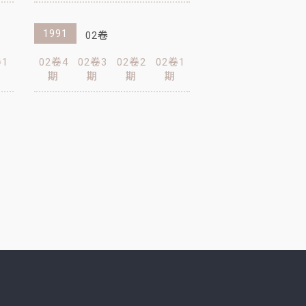
1991
02卷
卷1
02卷4
02卷3
02卷2
02卷1
期
期
期
期