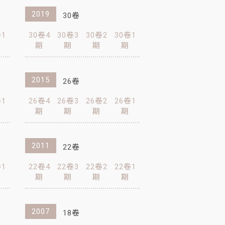
2019
30卷
卷1
30卷4
30卷3
30卷2
30卷1
期
期
期
期
2015
26卷
卷1
26卷4
26卷3
26卷2
26卷1
期
期
期
期
2011
22卷
卷1
22卷4
22卷3
22卷2
22卷1
期
期
期
期
2007
18卷