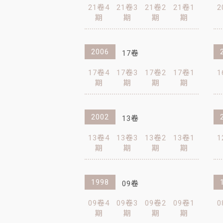
21卷4
21卷3
21卷2
21卷1
2
期
期
期
期
2006
17卷
17卷4
17卷3
17卷2
17卷1
1
期
期
期
期
2002
13卷
13卷4
13卷3
13卷2
13卷1
1
期
期
期
期
1998
09卷
09卷4
09卷3
09卷2
09卷1
0
期
期
期
期