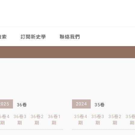
檢索
訂閱新史學
聯絡我們
2025
2024
36卷
35卷
6卷4
36卷3
36卷2
36卷1
35卷4
35卷3
35卷2
35
期
期
期
期
期
期
期
期