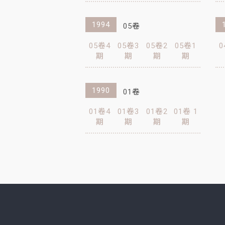
1994
05卷
05卷4
05卷3
05卷2
05卷1
0
期
期
期
期
1990
01卷
01卷4
01卷3
01卷2
01卷 1
期
期
期
期