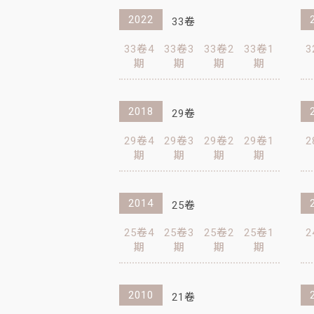
2022
33卷
33卷4
33卷3
33卷2
33卷1
3
期
期
期
期
2018
29卷
29卷4
29卷3
29卷2
29卷1
2
期
期
期
期
2014
25卷
25卷4
25卷3
25卷2
25卷1
2
期
期
期
期
2010
21卷