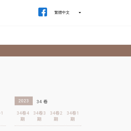
2023
34 卷
卷1
34卷4
34卷3
34卷2
34卷1
期
期
期
期