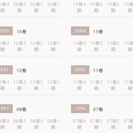
0卷4
20卷3
20卷2
20卷1
19卷4
19卷3
19卷2
19
期
期
期
期
期
期
期
期
2005
2004
16卷
15卷
6卷4
16卷3
16卷2
16卷1
15卷4
15卷3
15卷2
15
期
期
期
期
期
期
期
期
2001
2000
12卷
11卷
2卷4
12卷3
12卷2
12卷1
11卷4
11卷3
11卷2
11
期
期
期
期
期
期
期
期
1997
1996
08卷
07卷
8卷4
08卷3
08卷2
08卷1
07卷4
07卷3
07卷2
07
期
期
期
期
期
期
期
期