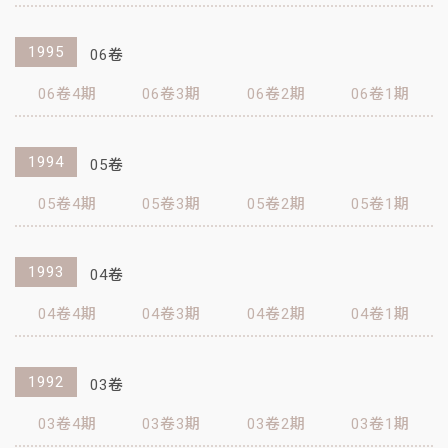
1995
06卷
06卷4期
06卷3期
06卷2期
06卷1期
1994
05卷
05卷4期
05卷3期
05卷2期
05卷1期
1993
04卷
04卷4期
04卷3期
04卷2期
04卷1期
1992
03卷
03卷4期
03卷3期
03卷2期
03卷1期