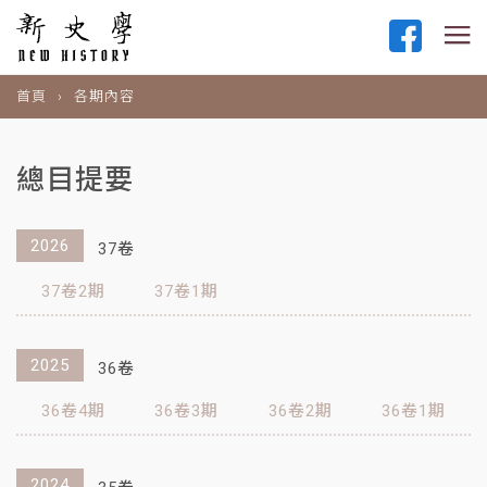
首頁
各期內容
總目提要
2026
37卷
37卷2期
37卷1期
2025
36卷
36卷4期
36卷3期
36卷2期
36卷1期
2024