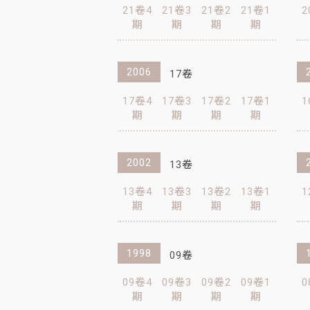
21卷4
21卷3
21卷2
21卷1
2
期
期
期
期
2006
17卷
17卷4
17卷3
17卷2
17卷1
1
期
期
期
期
2002
13卷
13卷4
13卷3
13卷2
13卷1
1
期
期
期
期
1998
09卷
09卷4
09卷3
09卷2
09卷1
0
期
期
期
期