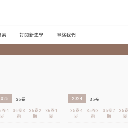
檢索
訂閱新史學
聯絡我們
2025
2024
36卷
35卷
6卷4
36卷3
36卷2
36卷1
35卷4
35卷3
35卷2
35
期
期
期
期
期
期
期
期