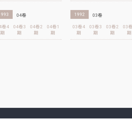
1993
1992
04卷
03卷
4卷4
04卷3
04卷2
04卷1
03卷4
03卷3
03卷2
03
期
期
期
期
期
期
期
期