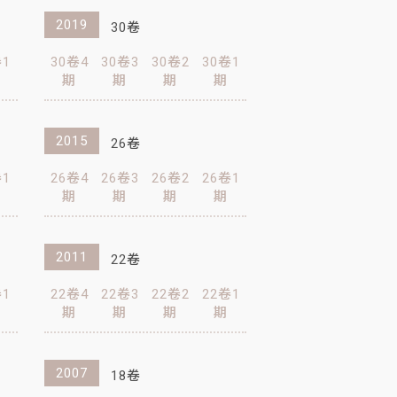
2019
30卷
卷1
30卷4
30卷3
30卷2
30卷1
期
期
期
期
2015
26卷
卷1
26卷4
26卷3
26卷2
26卷1
期
期
期
期
2011
22卷
卷1
22卷4
22卷3
22卷2
22卷1
期
期
期
期
2007
18卷