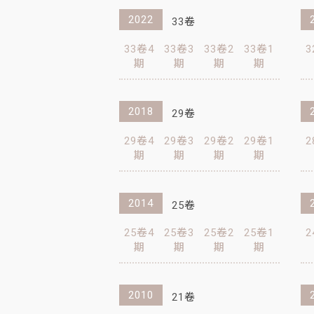
2022
33卷
33卷4
33卷3
33卷2
33卷1
3
期
期
期
期
2018
29卷
29卷4
29卷3
29卷2
29卷1
2
期
期
期
期
2014
25卷
25卷4
25卷3
25卷2
25卷1
2
期
期
期
期
2010
21卷