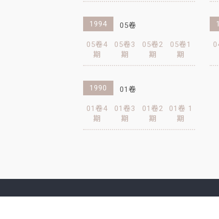
1994
05卷
05卷4
05卷3
05卷2
05卷1
0
期
期
期
期
1990
01卷
01卷4
01卷3
01卷2
01卷 1
期
期
期
期