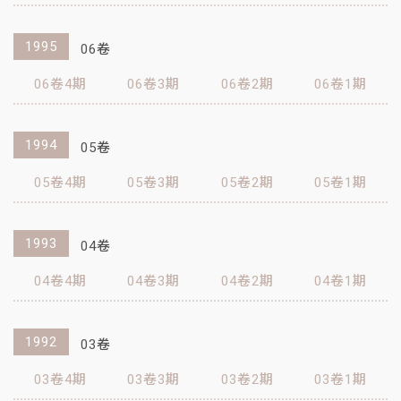
1995
06卷
06卷4期
06卷3期
06卷2期
06卷1期
1994
05卷
05卷4期
05卷3期
05卷2期
05卷1期
1993
04卷
04卷4期
04卷3期
04卷2期
04卷1期
1992
03卷
03卷4期
03卷3期
03卷2期
03卷1期