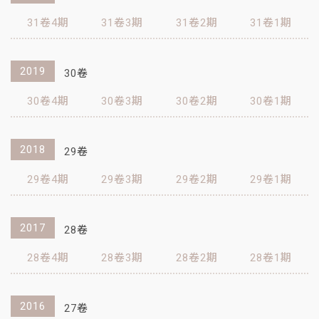
31卷4期
31卷3期
31卷2期
31卷1期
2019
30卷
30卷4期
30卷3期
30卷2期
30卷1期
2018
29卷
29卷4期
29卷3期
29卷2期
29卷1期
2017
28卷
28卷4期
28卷3期
28卷2期
28卷1期
2016
27卷