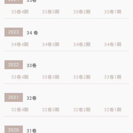
35卷
35卷4期
35卷3期
35卷2期
35卷1期
2023
34 卷
34卷4期
34卷3期
34卷2期
34卷1期
2022
33卷
33卷4期
33卷3期
33卷2期
33卷1期
2021
32卷
32卷4期
32卷3期
32卷2期
32卷1期
2020
31卷