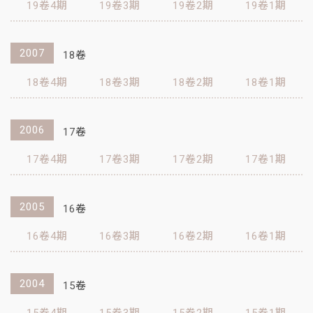
19卷4期
19卷3期
19卷2期
19卷1期
2007
18卷
18卷4期
18卷3期
18卷2期
18卷1期
2006
17卷
17卷4期
17卷3期
17卷2期
17卷1期
2005
16卷
16卷4期
16卷3期
16卷2期
16卷1期
2004
15卷