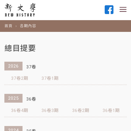
首頁
各期內容
總目提要
2026
37卷
37卷2期
37卷1期
2025
36卷
36卷4期
36卷3期
36卷2期
36卷1期
2024