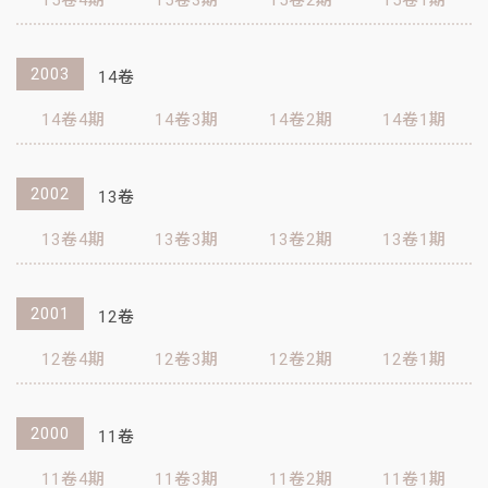
15卷4期
15卷3期
15卷2期
15卷1期
2003
14卷
14卷4期
14卷3期
14卷2期
14卷1期
2002
13卷
13卷4期
13卷3期
13卷2期
13卷1期
2001
12卷
12卷4期
12卷3期
12卷2期
12卷1期
2000
11卷
11卷4期
11卷3期
11卷2期
11卷1期