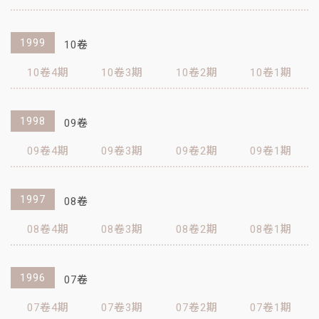
1999
10卷
10卷4期
10卷3期
10卷2期
10卷1期
1998
09卷
09卷4期
09卷3期
09卷2期
09卷1期
1997
08卷
08卷4期
08卷3期
08卷2期
08卷1期
1996
07卷
07卷4期
07卷3期
07卷2期
07卷1期