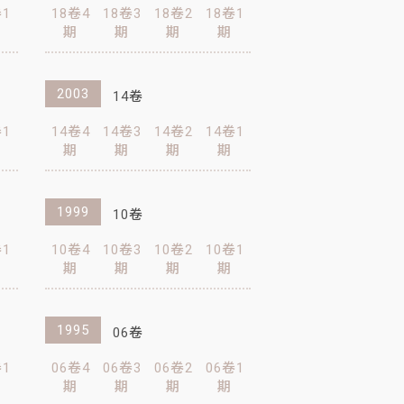
卷1
18卷4
18卷3
18卷2
18卷1
期
期
期
期
2003
14卷
卷1
14卷4
14卷3
14卷2
14卷1
期
期
期
期
1999
10卷
卷1
10卷4
10卷3
10卷2
10卷1
期
期
期
期
1995
06卷
卷1
06卷4
06卷3
06卷2
06卷1
期
期
期
期