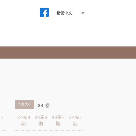
2023
34 卷
卷1
34卷4
34卷3
34卷2
34卷1
期
期
期
期