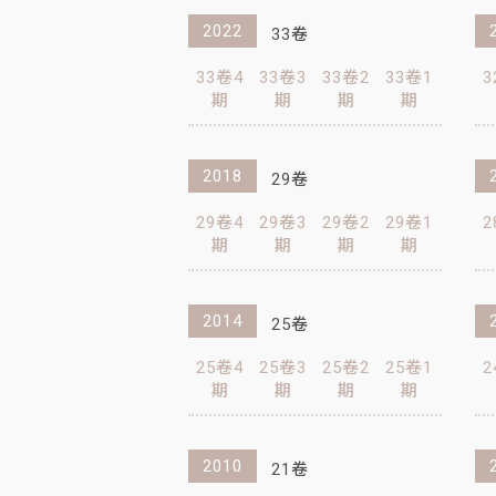
2022
33卷
33卷4
33卷3
33卷2
33卷1
3
期
期
期
期
2018
29卷
29卷4
29卷3
29卷2
29卷1
2
期
期
期
期
2014
25卷
25卷4
25卷3
25卷2
25卷1
2
期
期
期
期
2010
21卷