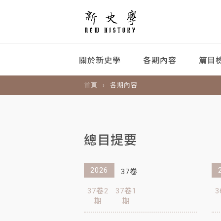
關於新史學
各期內容
篇目
首頁
各期內容
總目提要
2026
37卷
37卷2
37卷1
3
期
期