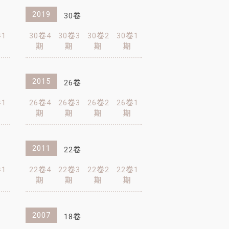
2019
30卷
卷1
30卷4
30卷3
30卷2
30卷1
期
期
期
期
2015
26卷
卷1
26卷4
26卷3
26卷2
26卷1
期
期
期
期
2011
22卷
卷1
22卷4
22卷3
22卷2
22卷1
期
期
期
期
2007
18卷