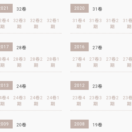
2021
2020
32卷
31卷
2卷4
32卷3
32卷2
32卷1
31卷4
31卷3
31卷2
31
期
期
期
期
期
期
期
期
2017
2016
28卷
27卷
8卷4
28卷3
28卷2
28卷1
27卷4
27卷3
27卷2
27
期
期
期
期
期
期
期
期
2013
2012
24卷
23卷
4卷4
24卷3
24卷2
24卷1
23卷4
23卷3
23卷2
23
期
期
期
期
期
期
期
期
2009
2008
20卷
19卷